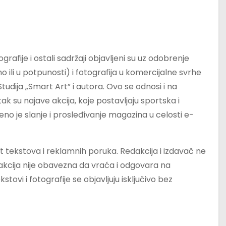
rafije i ostali sadržaji objavljeni su uz odobrenje
no ili u potpunosti) i fotografija u komercijalne svrhe
udija „Smart Art” i autora. Ovo se odnosi i na
ak su najave akcija, koje postavljaju sportska i
jeno je slanje i prosleđivanje magazina u celosti e-
ost tekstova i reklamnih poruka. Redakcija i izdavač ne
cija nije obavezna da vraća i odgovara na
stovi i fotografije se objavljuju isključivo bez