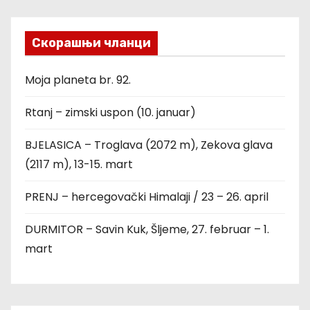
Скорашњи чланци
Moja planeta br. 92.
Rtanj – zimski uspon (10. januar)
BJELASICA – Troglava (2072 m), Zekova glava
(2117 m), 13-15. mart
PRENJ – hercegovački Himalaji / 23 – 26. april
DURMITOR – Savin Kuk, Šljeme, 27. februar – 1.
mart