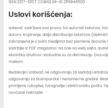
ISSN 2217-3307 COBISS.SR-ID 255946503
Uslovi korišćenja:
Izdavač zadržava sva prava. Svi autorski tekstovi, fotog
autora. Kopiranje, dalja distribucija tekstova (delimič
zabranjena je u svim medijima bez pismene dozvole St
sadržaje iz PDF magazina i na one sa web sajta. Izuzet
ekološka društva i slobodne su za distribuciju. Dozvol
mailom.
Redakcija i izdavač ne odgovaraju za sadržaj i istinit
odgovaraju za štamparske i nenamerne greške. Redak
primljene rukopise, fotografije i elektronsku poštu. Tek
novčane naknade.