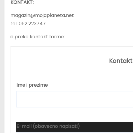
KONTAKT:
magazin@mojaplaneta.net
tel: 062 223747
ili preko kontakt forme:
Kontakt
Ime i prezime
E-mail (obavezno napisati)