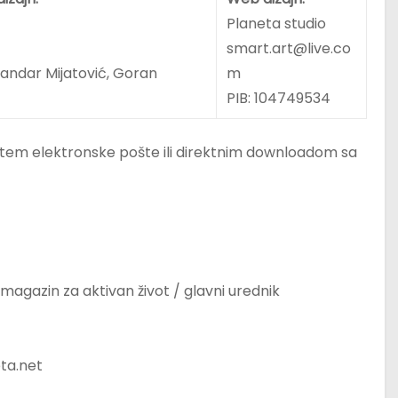
Planeta studio
smart.art@live.co
sandar Mijatović, Goran
m
PIB: 104749534
 putem elektronske pošte ili direktnim downloadom sa
magazin za aktivan život / glavni urednik
ta.net