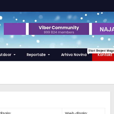
Stari Brojevi Mag
utdoor
Reportaže
Arhiva Novina
Kontakt
izajn:
Web dizajn: