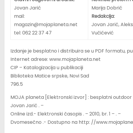
Jovan Jarić
Marija Dobrić
mail:
Redakcija:
magazin@mojaplaneta.net
Jovan Jarić, Alek
tel: 062 22 37 47
Vučićević
Izdanje je besplatno i distribuira se u PDF formatu,
Internet adrese: www.mojaplaneta.net
CIP – Katalogizacija u publikaciji
Biblioteka Matice srpske, Novi Sad
796.5
MOJA planeta [Elektronski izvor] : besplatni outdoor 
Jovan Jarić . –
Online izd.- Elektronski časopis . – 2010, br. 1 – . –
Dvomesečno .- Dostupno na http: //www.mojaplane