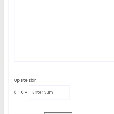
Upišite zbir
8
+
8
=