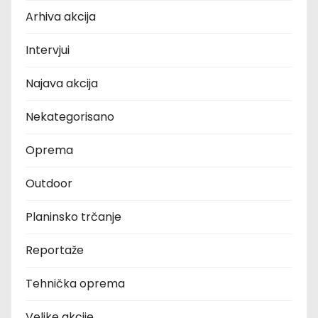
Arhiva akcija
Intervjui
Najava akcija
Nekategorisano
Oprema
Outdoor
Planinsko trčanje
Reportaže
Tehnička oprema
Velike akcije