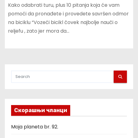
Kako odabrati turu, plus 10 pitanja koja će vam
pomoći da pronađete i provedete savršen odmor
na biciklu “Vozeći bicikl čovek najbolje nauči o
reljefu , zato jer mora da…
Скорашњи чланци
Moja planeta br. 92.