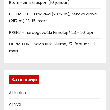
Rtanj – zimski uspon (10. januar)
BJELASICA – Troglava (2072 m), Zekova glava
(2117 m), 13-15. mart
PRENJ – hercegovački Himalaji / 23 – 26. april
DURMITOR – Savin Kuk, Šljeme, 27. februar – 1.
mart
Категорије
Aktuelno
Arhiva