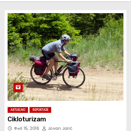
AKTUELNO
REPORTAŽE
Cikloturizam
Феб 15, 2016
Jovan Jarić