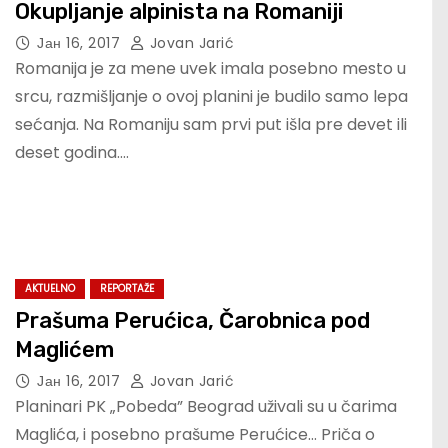
Okupljanje alpinista na Romaniji
Јан 16, 2017
Jovan Jarić
Romanija je za mene uvek imala posebno mesto u
srcu, razmišljanje o ovoj planini je budilo samo lepa
sećanja. Na Romaniju sam prvi put išla pre devet ili
deset godina.…
AKTUELNO
REPORTAŽE
Prašuma Perućica, Čarobnica pod
Maglićem
Јан 16, 2017
Jovan Jarić
Planinari PK „Pobeda” Beograd uživali su u čarima
Maglića, i posebno prašume Perućice… Priča o