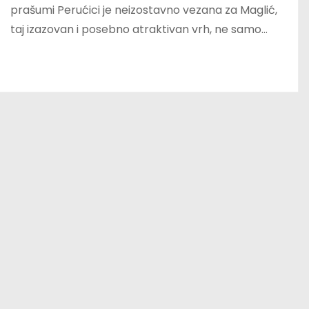
prašumi Perućici je neizostavno vezana za Maglić,
taj izazovan i posebno atraktivan vrh, ne samo…