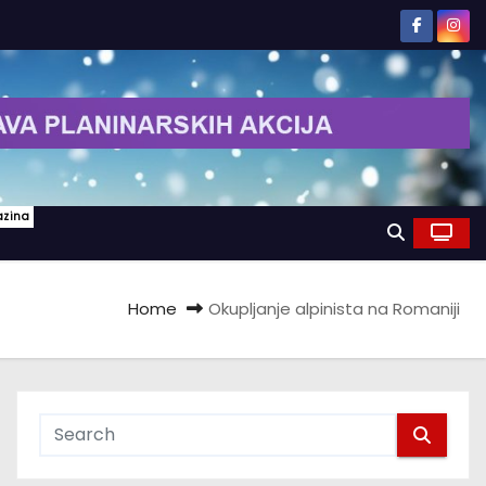
azina
Home
Okupljanje alpinista na Romaniji