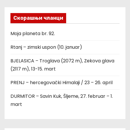
Скорашњи чланци
Moja planeta br. 92.
Rtanj – zimski uspon (10. januar)
BJELASICA – Troglava (2072 m), Zekova glava
(2117 m), 13-15. mart
PRENJ – hercegovački Himalaji / 23 – 26. april
DURMITOR – Savin Kuk, Šljeme, 27. februar – 1.
mart