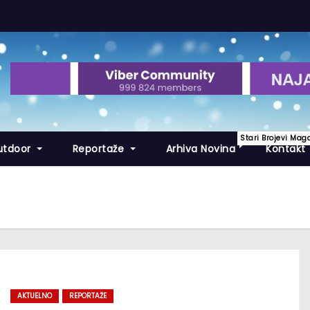
Stari Brojevi Mag
utdoor
Reportaže
Arhiva Novina
Kontakt
AKTUELNO
REPORTAŽE