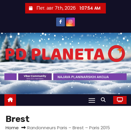
S
Пет. авг 7th, 2026
1:07:55 AM
k
i
p
t
o
c
o
n
t
e
n
t
Brest
Home
Randonneurs Paris – Brest – Paris 2015