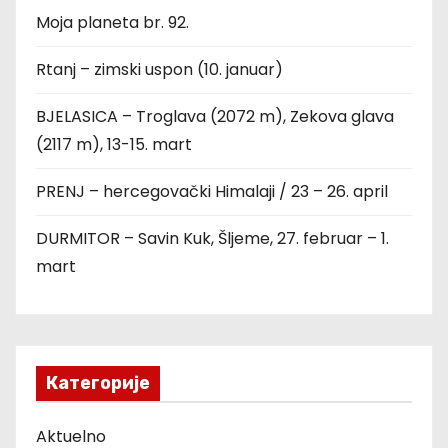
Moja planeta br. 92.
Rtanj – zimski uspon (10. januar)
BJELASICA – Troglava (2072 m), Zekova glava
(2117 m), 13-15. mart
PRENJ – hercegovački Himalaji / 23 – 26. april
DURMITOR – Savin Kuk, Šljeme, 27. februar – 1.
mart
Категорије
Aktuelno