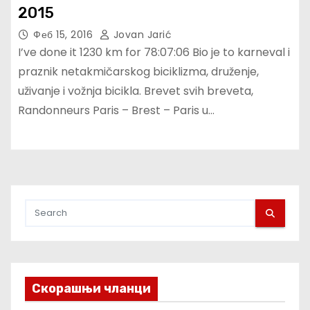
2015
Феб 15, 2016
Jovan Jarić
I’ve done it 1230 km for 78:07:06 Bio je to karneval i
praznik netakmičarskog biciklizma, druženje,
uživanje i vožnja bicikla. Brevet svih breveta,
Randonneurs Paris – Brest – Paris u…
Скорашњи чланци