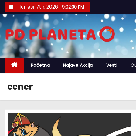
S
Пет. авг 7th, 2026
9:02:30 PM
k
i
p
t
o
c
o
Početna
Najave Akcija
Vesti
O
n
t
cener
e
n
t