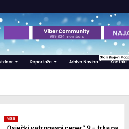
Stari Brojevi Mag
utdoor
Reportaže
Arhiva Novina
Kontakt
VESTI
„Osječki vatrogasni cener” 9 – trka na