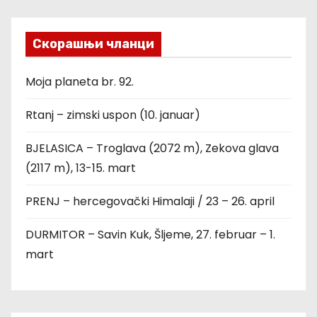
Скорашњи чланци
Moja planeta br. 92.
Rtanj – zimski uspon (10. januar)
BJELASICA – Troglava (2072 m), Zekova glava
(2117 m), 13-15. mart
PRENJ – hercegovački Himalaji / 23 – 26. april
DURMITOR – Savin Kuk, Šljeme, 27. februar – 1.
mart