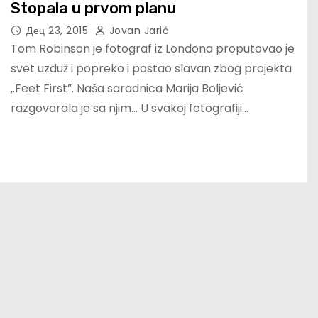
Stopala u prvom planu
Дец 23, 2015
Jovan Jarić
Tom Robinson je fotograf iz Londona proputovao je
svet uzduž i popreko i postao slavan zbog projekta
„Feet First”. Naša saradnica Marija Boljević
razgovarala je sa njim… U svakoj fotografiji…