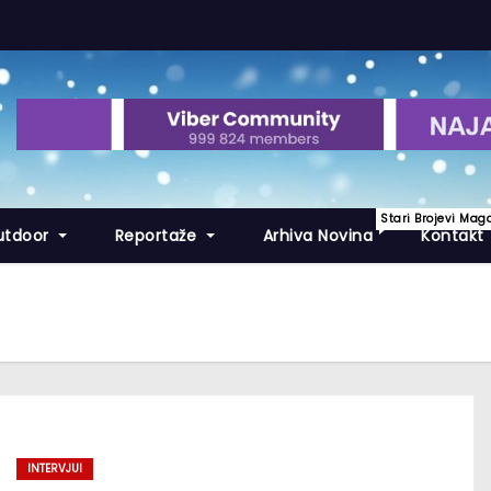
Stari Brojevi Mag
utdoor
Reportaže
Arhiva Novina
Kontakt
INTERVJUI