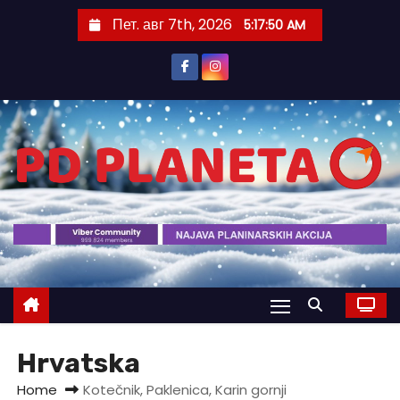
S
Пет. авг 7th, 2026
5:17:50 AM
k
i
p
t
o
c
o
n
t
e
n
t
Hrvatska
Home
Kotečnik, Paklenica, Karin gornji