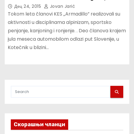
Дец 24, 2015
Jovan Jarić
Tokom leta članovi KES „Armadillo” realizovali su
aktivnosti u disciplinama alpinizam, sportsko
penjanje, kanjoning i ronjenje. . Deo članova krajem
jula meseca automobilom odlazi put Slovenije, u
Kotečnik u blizini…
Скорашњи чланци