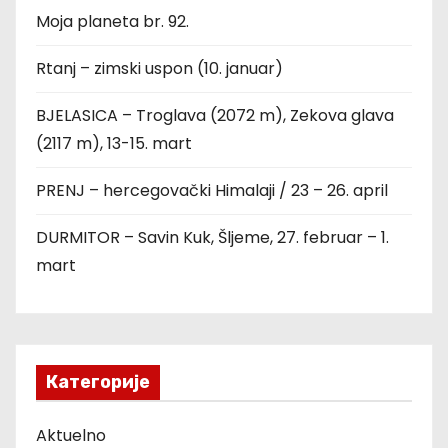
Moja planeta br. 92.
Rtanj – zimski uspon (10. januar)
BJELASICA – Troglava (2072 m), Zekova glava
(2117 m), 13-15. mart
PRENJ – hercegovački Himalaji / 23 – 26. april
DURMITOR – Savin Kuk, Šljeme, 27. februar – 1.
mart
Категорије
Aktuelno