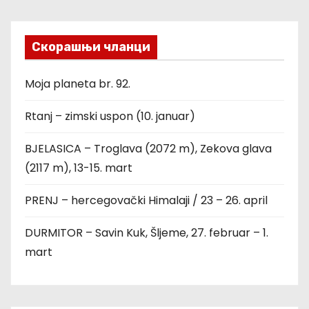
Скорашњи чланци
Moja planeta br. 92.
Rtanj – zimski uspon (10. januar)
BJELASICA – Troglava (2072 m), Zekova glava
(2117 m), 13-15. mart
PRENJ – hercegovački Himalaji / 23 – 26. april
DURMITOR – Savin Kuk, Šljeme, 27. februar – 1.
mart