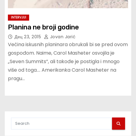
INTERVJUI
Planina ne broji godine
Дец 23, 2015
Jovan Jarić
Većina iskusnih planinara obrukali bi se pred ovom
gospođom. Naime, Carol Masheter osvojila je
„Seven Summits”, ali takođe je postigla i mnogo
više od toga…. Amerikanka Carol Masheter na
pragu…