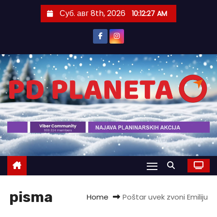
S
Суб. авг 8th, 2026
10:12:27 AM
k
i
p
t
o
c
o
n
t
e
n
t
pisma
Home
Poštar uvek zvoni Emiliju