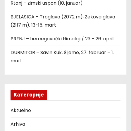
Rtanj – zimski uspon (10. januar)
BJELASICA – Troglava (2072 m), Zekova glava
(2117 m), 13-15. mart
PRENJ – hercegovački Himalaji / 23 – 26. april
DURMITOR – Savin Kuk, Šljeme, 27. februar – 1.
mart
Категорије
Aktuelno
Arhiva