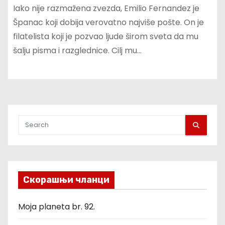
Iako nije razmažena zvezda, Emilio Fernandez je
Španac koji dobija verovatno najviše pošte. On je
filatelista koji je pozvao ljude širom sveta da mu
šalju pisma i razglednice. Cilj mu…
Скорашњи чланци
Moja planeta br. 92.