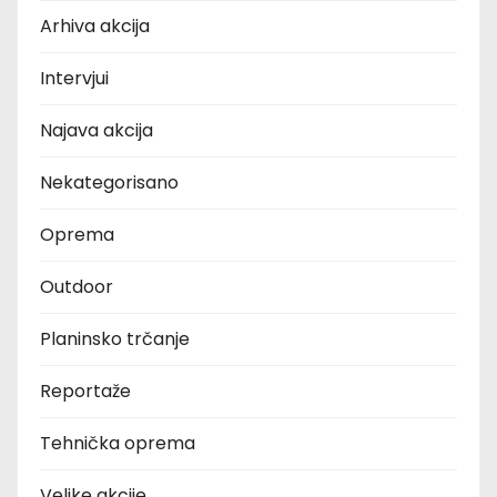
Arhiva akcija
Intervjui
Najava akcija
Nekategorisano
Oprema
Outdoor
Planinsko trčanje
Reportaže
Tehnička oprema
Velike akcije