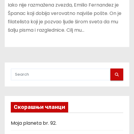
Iako nije razmažena zvezda, Emilio Fernandez je
Španac koji dobija verovatno najviše pošte. On je
filatelista koji je pozvao ljude širom sveta da mu
šalju pisma i razglednice. Cilj mu…
Скорашњи чланци
Moja planeta br. 92.