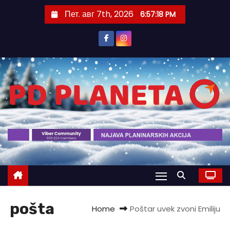
S
Пет. авг 7th, 2026
6:57:18 PM
k
i
p
t
o
c
o
n
t
e
n
t
pošta
Home
Poštar uvek zvoni Emiliju