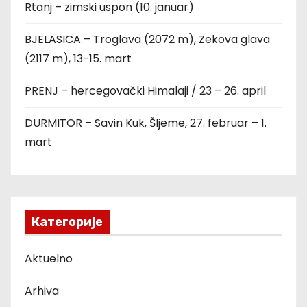
Rtanj – zimski uspon (10. januar)
BJELASICA – Troglava (2072 m), Zekova glava
(2117 m), 13-15. mart
PRENJ – hercegovački Himalaji / 23 – 26. april
DURMITOR – Savin Kuk, Šljeme, 27. februar – 1.
mart
Категорије
Aktuelno
Arhiva