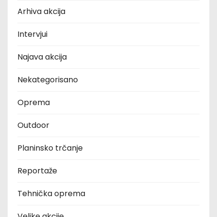
Arhiva akcija
Intervjui
Najava akcija
Nekategorisano
Oprema
Outdoor
Planinsko trčanje
Reportaže
Tehnička oprema
Velike akcije