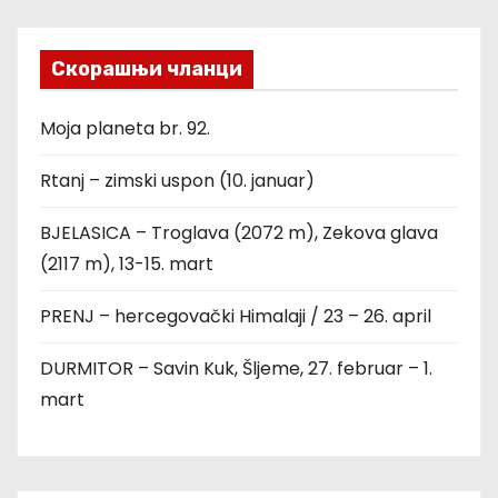
Скорашњи чланци
Moja planeta br. 92.
Rtanj – zimski uspon (10. januar)
BJELASICA – Troglava (2072 m), Zekova glava
(2117 m), 13-15. mart
PRENJ – hercegovački Himalaji / 23 – 26. april
DURMITOR – Savin Kuk, Šljeme, 27. februar – 1.
mart