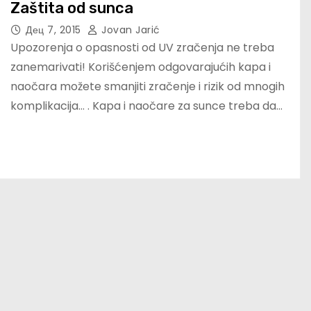
Zaštita od sunca
Дец 7, 2015
Jovan Jarić
Upozorenja o opasnosti od UV zračenja ne treba
zanemarivati! Korišćenjem odgovarajućih kapa i
naočara možete smanjiti zračenje i rizik od mnogih
komplikacija… . Kapa i naočare za sunce treba da…