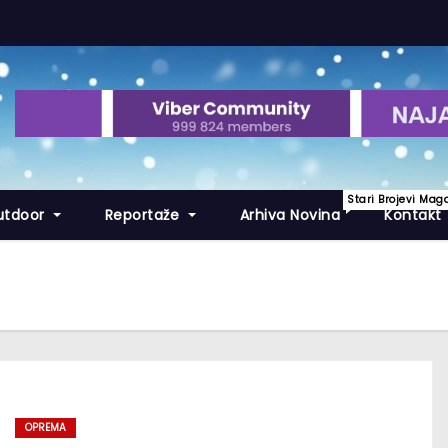
Stari Brojevi Mag
utdoor
Reportaže
Arhiva Novina
Kontakt
OPREMA