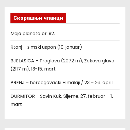
Скорашњи чланци
Moja planeta br. 92.
Rtanj – zimski uspon (10. januar)
BJELASICA – Troglava (2072 m), Zekova glava
(2117 m), 13-15. mart
PRENJ – hercegovački Himalaji / 23 – 26. april
DURMITOR – Savin Kuk, Šljeme, 27. februar – 1.
mart