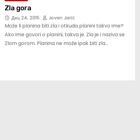
Zla gora
Дец 24, 2015
Jovan Jarić
Može li planina biti zla i otkuda planini takvo ime?
Ako ime govori o planini, takva je. Zla je i naziva se
Zlom gorom. Planina ne može ipak biti zla…