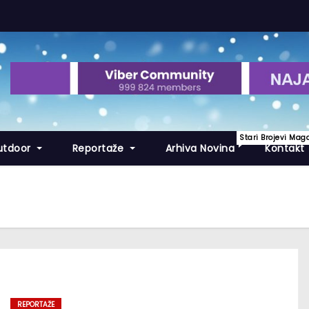
Stari Brojevi Mag
utdoor
Reportaže
Arhiva Novina
Kontakt
REPORTAŽE