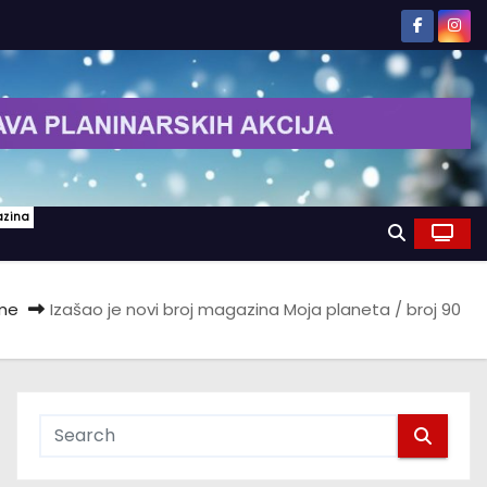
azina
me
Izašao je novi broj magazina Moja planeta / broj 90