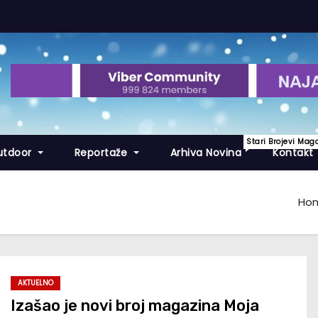
Stari Brojevi Mag
utdoor
Reportaže
Arhiva Novina
Kontakt
Ho
AKTUELNO
Izašao je novi broj magazina Moja