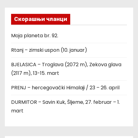
Скорашњи чланци
Moja planeta br. 92.
Rtanj – zimski uspon (10. januar)
BJELASICA – Troglava (2072 m), Zekova glava
(2117 m), 13-15. mart
PRENJ – hercegovački Himalaji / 23 – 26. april
DURMITOR – Savin Kuk, Šljeme, 27. februar – 1.
mart