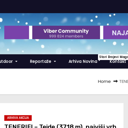
Stari Brojevi Mag
utdoor
Reportaže
Arhiva Novina
Kontakt
Home
TENE
ARHIVA AKCIJA
TENERIFI – Teide (3718 m), najviši vrh