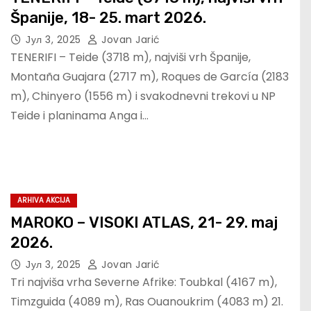
Španije, 18- 25. mart 2026.
Јул 3, 2025
Jovan Jarić
TENERIFI – Teide (3718 m), najviši vrh Španije,
Montaña Guajara (2717 m), Roques de García (2183
m), Chinyero (1556 m) i svakodnevni trekovi u NP
Teide i planinama Anga i…
ARHIVA AKCIJA
MAROKO – VISOKI ATLAS, 21- 29. maj
2026.
Јул 3, 2025
Jovan Jarić
Tri najviša vrha Severne Afrike: Toubkal (4167 m),
Timzguida (4089 m), Ras Ouanoukrim (4083 m) 21.