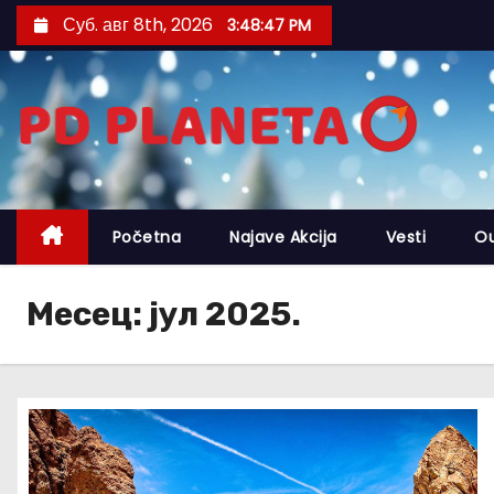
S
Суб. авг 8th, 2026
3:48:48 PM
k
i
p
t
o
c
o
Početna
Najave Akcija
Vesti
O
n
t
Месец:
јул 2025.
e
n
t