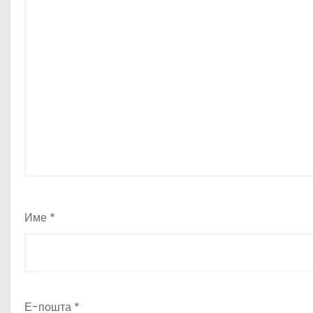
Име
*
Е-пошта
*