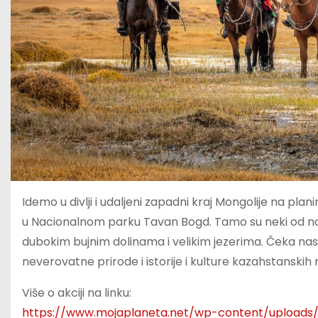
Idemo u divlji i udaljeni zapadni kraj Mongolije na plan
u Nacionalnom parku Tavan Bogd. Tamo su neki od najl
dubokim bujnim dolinama i velikim jezerima. Čeka nas 
neverovatne prirode i istorije i kulture kazahstanski
Više o akciji na linku:
https://www.mojaplaneta.net/wp-content/uploads/