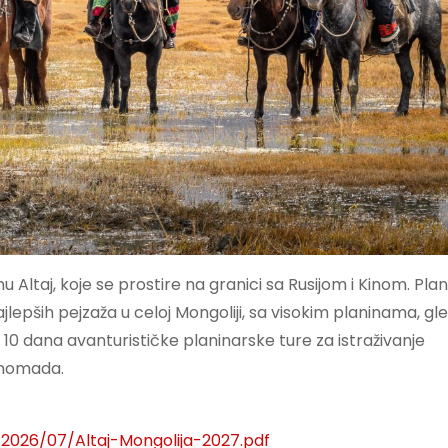
inu Altaj, koje se prostire na granici sa Rusijom i Kinom. Pl
epših pejzaža u celoj Mongoliji, sa visokim planinama, gl
10 dana avanturističke planinarske ture za istraživanje
h nomada.
2026/07/Altaj-Mongolija-2027.pdf