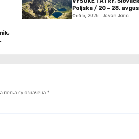
VYSOKÉ TATRY, Slovačk
Poljska / 20 – 28. avgu
Феб 5, 2026
Jovan Jarić
nik,
а поља су означена
*