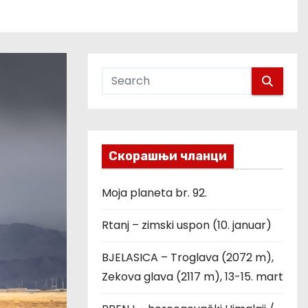
Скорашњи чланци
Moja planeta br. 92.
Rtanj – zimski uspon (10. januar)
BJELASICA – Troglava (2072 m),
Zekova glava (2117 m), 13-15. mart