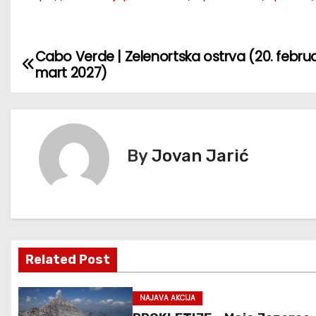
Cabo Verde | Zelenortska ostrva (20. februa
К
mart 2027)
р
е
т
By
Jovan Jarić
а
њ
е
Related Post
ч
л
NAJAVA AKCIJA