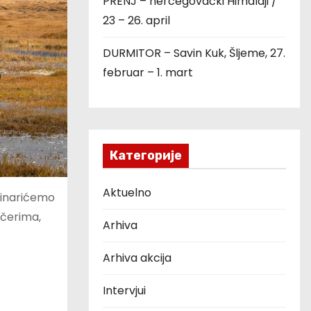
PRENJ – hercegovački Himalaji /
23 – 26. april
DURMITOR – Savin Kuk, Šljeme, 27.
februar – 1. mart
Категорије
Aktuelno
aninarićemo
ečerima,
Arhiva
Arhiva akcija
Intervjui