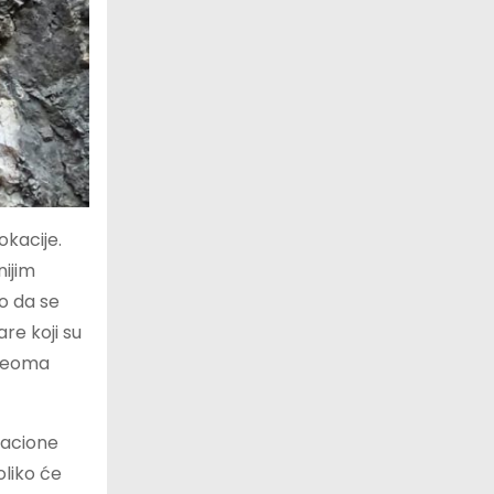
okacije.
nijim
o da se
re koji su
 veoma
kacione
liko će