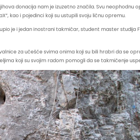
jihova donacija nam je izuzetno značila. Svu neophodnu 
”, kao i pojedinci koji su ustupili svoju ličnu opremu.
pio je i jedan inostrani takmičar, student master studija F
alnice za učešće svima onima koji su bili hrabri da se opr
ateljima koji su svojim radom pomogli da se takmičenje usp