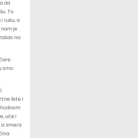
ka da
šu. To
i ruku, a
o nam je
izašao na
čare.
ju smo
i
ne liste i
eophodnom
, uče i
 iz smera
ćina