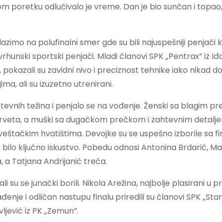
 poretku odlučivalo je vreme. Dan je bio sunčan i topao, 
imo na polufinalni smer gde su bili najuspešniji penjači k
 i vrhunski sportski penjači. Mladi članovi SPK „Pentrax” iz I
, pokazali su zavidni nivo i preciznost tehnike iako nikad d
ma, ali su izuzetno utrenirani.
ahtevnih težina i penjalo se na vođenje. Ženski sa blagim pr
drveta, a muški sa dugačkom prečkom i zahtevnim detalj
 veštačkim hvatištima. Devojke su se uspešno izborile sa f
bilo ključno iskustvo. Pobedu odnosi Antonina Brdarić, Mar
a, a Tatjana Andrijanić treća.
 su se junački borili. Nikola Arežina, najbolje plasirani u 
ađenje i odličan nastupu finalu priredili su članovi SPK „Star
avljević iz PK „Zemun”.