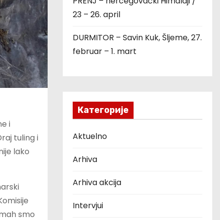
PRENJ – hercegovački Himalaji /
23 – 26. april
DURMITOR – Savin Kuk, Šljeme, 27.
februar – 1. mart
Категорије
e i
Aktuelno
aj tuling i
ije lako
Arhiva
Arhiva akcija
narski
Komisije
Intervjui
odmah smo