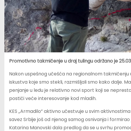
Promotivno takmičenje u draj tulingu održano je 25.03
Nakon uspešnog učešća na regionalnom takmičenju u pen
iskustva koje smo stekli, razmišljali smo kako dalje. 
penjanje u ledu je relativno novi sport koji se neprest
postići veće interesovanje kod mladih.
KES „Armadilo” aktivno učestvuje u svim aktivnostima K
savez Srbije još od njenog samog osnivanja i formirao 
Katarina Manovski dala predlog da se u svrhu promoc