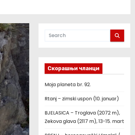
Скорашњи чланци
Moja planeta br. 92.
Rtanj – zimski uspon (10. januar)
BJELASICA – Troglava (2072 m),
Zekova glava (2117 m), 13-15. mart