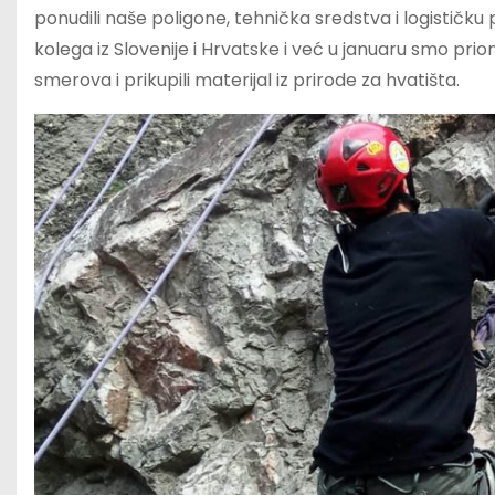
ponudili naše poligone, tehnička sredstva i logističku
kolega iz Slovenije i Hrvatske i već u januaru smo prio
smerova i prikupili materijal iz prirode za hvatišta.