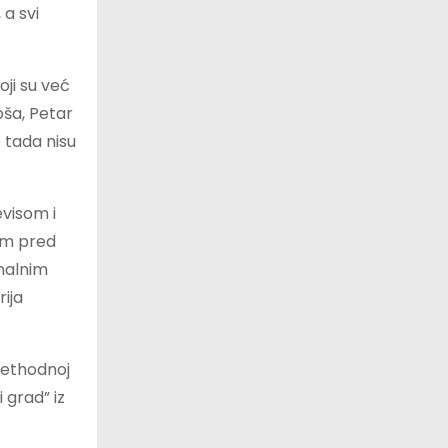
a svi
oji su već
đoša, Petar
o tada nisu
evisom i
em pred
inalnim
ija
prethodnoj
i grad” iz