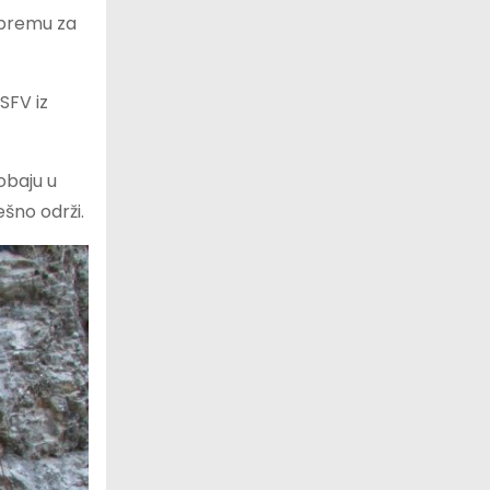
opremu za
SFV iz
obaju u
ešno održi.