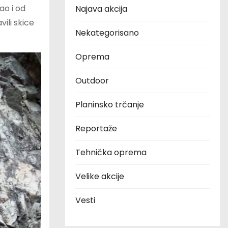
ao i od
Najava akcija
ili skice
Nekategorisano
Oprema
Outdoor
Planinsko trčanje
Reportaže
Tehnička oprema
Velike akcije
Vesti