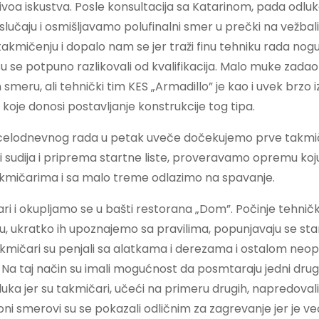
nivoa iskustva. Posle konsultacija sa Katarinom, pada odlu
lučaju i osmišljavamo polufinalni smer u prečki na vežbali
akmičenju i dopalo nam se jer traži finu tehniku rada nogu 
su se potpuno razlikovali od kvalifikacija. Malo muke zada
m smeru, ali tehnički tim KES „Armadillo” je kao i uvek brzo 
koje donosi postavljanje konstrukcije tog tipa.
elodnevnog rada u petak uveče dočekujemo prve takmi
ni sudija i priprema startne liste, proveravamo opremu ko
akmičarima i sa malo treme odlazimo na spavanje.
čari i okupljamo se u bašti restorana „Dom”. Počinje tehničk
 ukratko ih upoznajemo sa pravilima, popunjavaju se start
takmičari su penjali sa alatkama i derezama i ostalom n
Na taj način su imali mogućnost da posmtaraju jedni druge
a jer su takmičari, učeći na primeru drugih, napredovali
oni smerovi su se pokazali odličnim za zagrevanje jer je ve