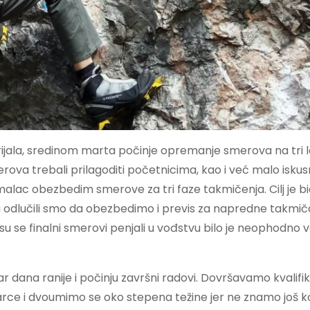
rijala, sredinom marta počinje opremanje smerova na tri l
ova trebali prilagoditi početnicima, kao i već malo iskus
lac obezbedim smerove za tri faze takmičenja. Cilj je bi
, a odlučili smo da obezbedimo i previs za napredne takmiča
su se finalni smerovi penjali u vođstvu bilo je neophodno
r dana ranije i počinju završni radovi. Dovršavamo kvalifi
rce i dvoumimo se oko stepena težine jer ne znamo još ko