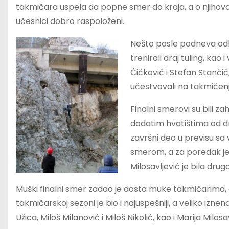
takmičara uspela da popne smer do kraja, a o njihovom
učesnici dobro raspoloženi.
Nešto posle podneva odlaz
trenirali draj tuling, kao
Čičković i Stefan Stančić
učestvovali na takmičenji
Finalni smerovi su bili z
dodatim hvatištima od 
završni deo u previsu sa
smerom, a za poredak je 
Milosavljević je bila drug
Muški finalni smer zadao je dosta muke takmičarima, ali
takmičarskoj sezoni je bio i najuspešniji, a veliko iznen
Užica, Miloš Milanović i Miloš Nikolić, kao i Marija Milos