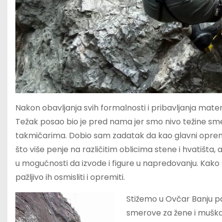
Nakon obavljanja svih formalnosti i pribavljanja mate
Težak posao bio je pred nama jer smo nivo težine smer
takmičarima. Dobio sam zadatak da kao glavni oprema
što više penje na različitim oblicima stene i hvatišta
u mogućnosti da izvode i figure u napredovanju. Kako 
pažljivo ih osmisliti i opremiti.
Stižemo u Ovčar Banju pa
smerove za žene i muška