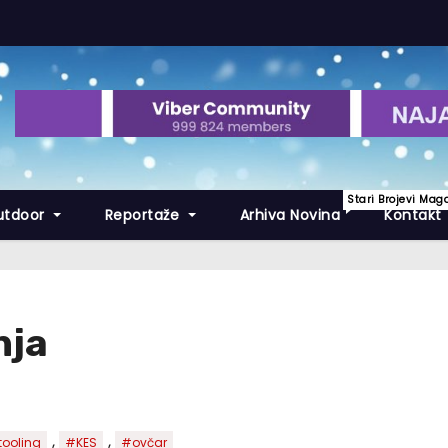
Stari Brojevi Mag
utdoor
Reportaže
Arhiva Novina
Kontakt
nja
,
,
tooling
#KES
#ovčar