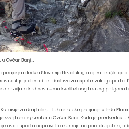
. u Ovčar Banji…
janju u ledu u Sloveniji i Hrvatskoj, krajem prošle godin
Masovnost je jedan od preduslova za uspeh svakog sporta. Dr
ano razvija, a kod nas nema kvalitetnog trening poligona i n
omisije za draj tuling i takmičarsko penjanje u ledu Plani
je svoj trening centar u Ovčar Banji. Kada je predsednica 
ije ovog sporta napravi takmičenje na prirodnoj steni, 