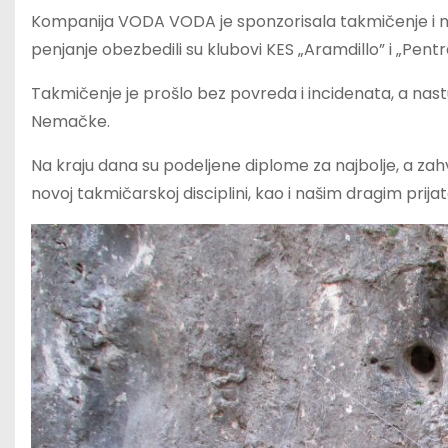
Kompanija VODA VODA je sponzorisala takmičenje i n
penjanje obezbedili su klubovi KES „Aramdillo” i „PentraX
Takmičenje je prošlo bez povreda i incidenata, a nastu
Nemačke.
Na kraju dana su podeljene diplome za najbolje, a zahv
novoj takmičarskoj disciplini, kao i našim dragim prij