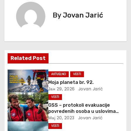
е
By
Jovan Jarić
т
а
њ
е
Related Post
ч
AKTUELNO
VESTI
л
Moja planeta br. 92.
Јан 29, 2026
Jovan Jarić
а
VESTI
н
GSS – protokoli evakuacije
povređenih osoba u uslovima
к
prirodnih katastrofa
Мај 20, 2023
Jovan Jarić
VESTI
а