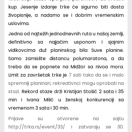
kup. Jesenje izdanje trke će sigurno biti dosta
živopisnije, a nadamo se i dobrim vremenskim
uslovima.
Jedna od najtežih jednodnevnih ruta u našoj zemlji,
definitivno sa najjačim usponom i sjajnim
vidikovcima duž planinskog bila Suve planine.
Samo zamislite distancu polumaratona, a da
treba da se popnete na Midžor sa nivoa mora.
Limit za završetak trke je
7 sati tako da se i malo
spremniji planinari, rekreativnci mogu oprobati na
stazi.
Rekord staze drži Kristijan Stošić 2 sata i 35
min i Ivana Milić u ženskoj konkurenciji sa
vremenom 3 sata i 30 min.
Prijave su otvorene na sajtu
http://trka.rs/event/33/ i zatvaraju se 30.