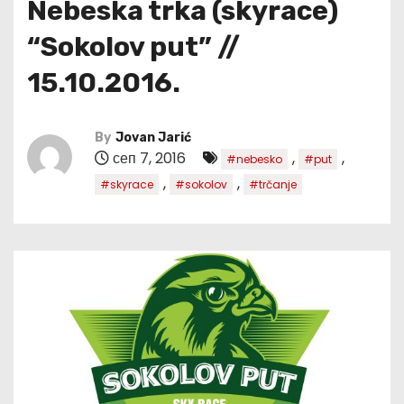
Nebeska trka (skyrace)
“Sokolov put” //
15.10.2016.
By
Jovan Jarić
сеп 7, 2016
,
,
#nebesko
#put
,
,
#skyrace
#sokolov
#trčanje