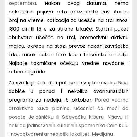
septembra.
Nakon ovog datuma, nema
naknadnih prijava zato obezbedite vaš startni
broj na vreme. Kotizacija za učešće na trci iznosi
1800 din ili 15 e za strane trkače. Startni paket
obuhvata: učešće na trci, promotivnu aktivnu
majicu, okrepu na stazi, prevoz nakon završetka
trke, ručak nakon trke kao i finišersku medalju.
Najbolje takmičare očekuju vredne novčane i
robne nagrade.
Za sve koje žele da upotpune svoj boravak u Nišu,
dobiće u ponudi i nekoliko avanturističkih
programa za nedelju, 16. oktobar.
Pored veoma
atraktivne Suve planine, učesnici će moći da
posete Jelašničku ili Sićevačku klisuru, Nišavu ili
neki od jedinstvenih kulturnih spomenika Ćele Kulu
i novootvoreni arheološki lokalitet, Medijanu.