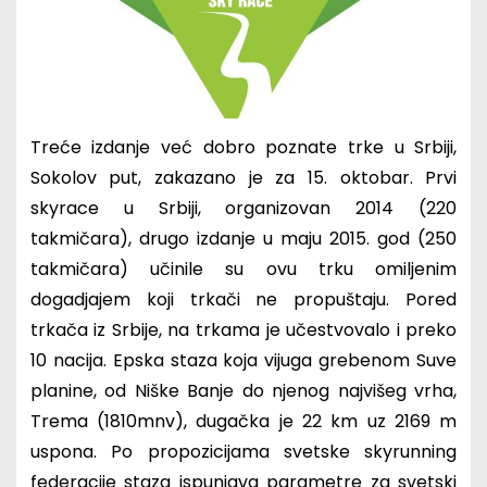
Treće izdanje već dobro poznate trke u Srbiji,
Sokolov put, zakazano je za 15. oktobar. Prvi
skyrace u Srbiji, organizovan 2014 (220
takmičara), drugo izdanje u maju 2015. god (250
takmičara) učinile su ovu trku omiljenim
dogadjajem koji trkači ne propuštaju. Pored
trkača iz Srbije, na trkama je učestvovalo i preko
10 nacija. Epska staza koja vijuga grebenom Suve
planine, od Niške Banje do njenog najvišeg vrha,
Trema (1810mnv), dugačka je 22 km uz 2169 m
uspona. Po propozicijama svetske skyrunning
federacije staza ispunjava parametre za svetski