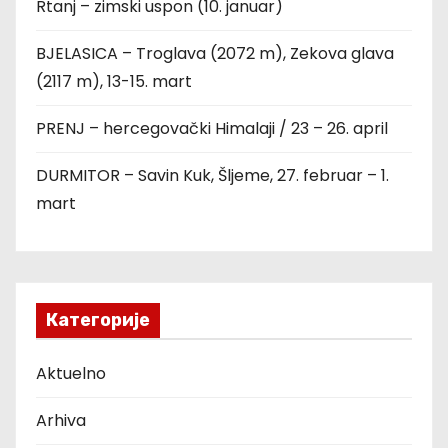
Rtanj – zimski uspon (10. januar)
BJELASICA – Troglava (2072 m), Zekova glava
(2117 m), 13-15. mart
PRENJ – hercegovački Himalaji / 23 – 26. april
DURMITOR – Savin Kuk, Šljeme, 27. februar – 1.
mart
Категорије
Aktuelno
Arhiva