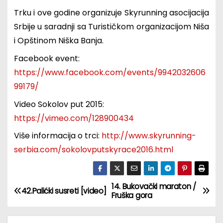
Trku i ove godine organizuje Skyrunning asocijacija
Srbije u saradnji sa Turističkom organizacijom Niša
i Opštinom Niška Banja.
Facebook event:
https://www.facebook.com/events/9942032606
99179/
Video Sokolov put 2015:
https://vimeo.com/128900434
Više informacija o trci:
http://www.skyrunning-
serbia.com/sokolovputskyrace2016.html
14. Bukovački maraton /
К
42.Palićki susreti [video]
Fruška gora
р