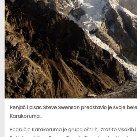
Penjač i pisac Steve Swenson predstavio je svoje bele
Karakoruma…
Područje Karakoruma je grupa oštrih, izrazito visokih i