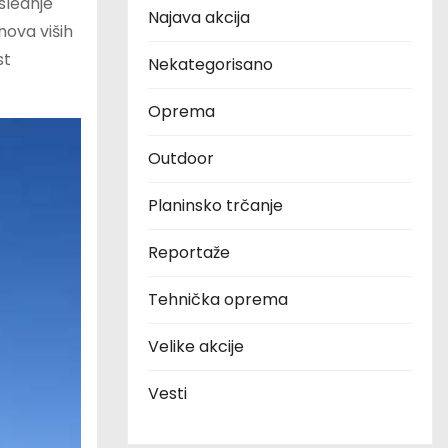
slednje
Najava akcija
nova viših
st
Nekategorisano
Oprema
Outdoor
Planinsko trčanje
Reportaže
Tehnička oprema
Velike akcije
Vesti