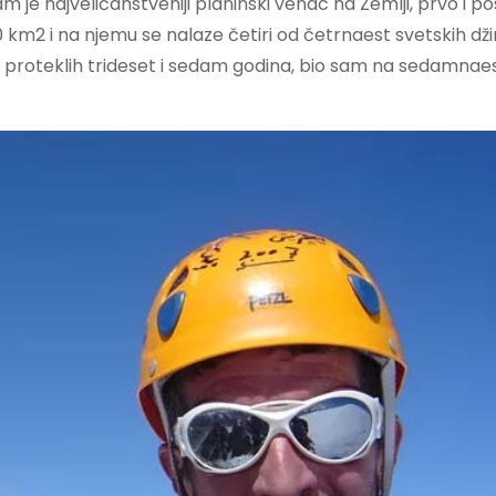
 je najveličanstveniji planinski venac na Zemlji, prvo i po
 km2 i na njemu se nalaze četiri od četrnaest svetskih dži
m proteklih trideset i sedam godina, bio sam na sedamnae