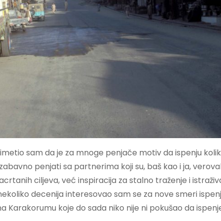
imetio sam da je za mnoge penjače motiv da ispenju kolik
avno penjati sa partnerima koji su, baš kao i ja, veroval
rtanih ciljeva, već inspiracija za stalno traženje i istraživ
nekoliko decenija interesovao sam se za nove smeri ispen
 na Karakorumu koje do sada niko nije ni pokušao da ispenj