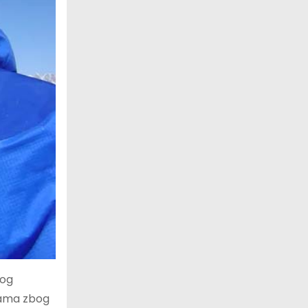
vog
orama zbog