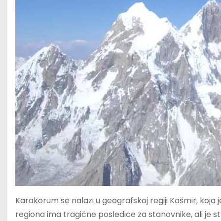
Karakorum se nalazi u geografskoj regiji Kašmir, koja
regiona ima tragične posledice za stanovnike, ali je 