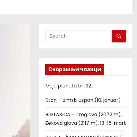
Скорашњи чланци
Moja planeta br. 92.
Rtanj – zimski uspon (10. januar)
BJELASICA – Troglava (2072 m),
Zekova glava (2117 m), 13-15. mart