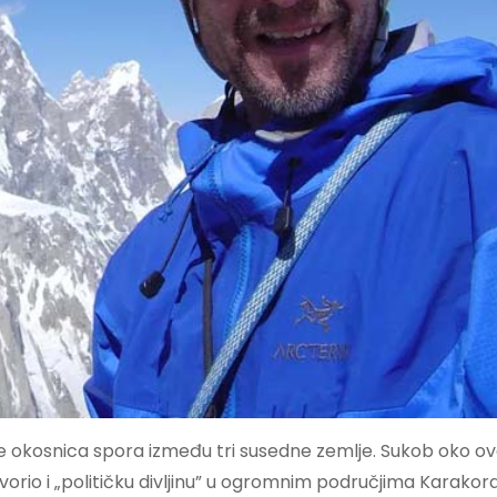
 je okosnica spora između tri susedne zemlje. Sukob oko o
stvorio i „političku divljinu” u ogromnim područjima Karak