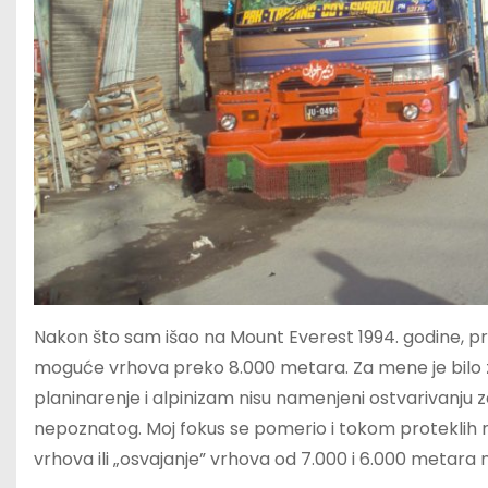
Nakon što sam išao na Mount Everest 1994. godine, pr
moguće vrhova preko 8.000 metara. Za mene je bilo zab
planinarenje i alpinizam nisu namenjeni ostvarivanju zac
nepoznatog. Moj fokus se pomerio i tokom proteklih 
vrhova ili „osvajanje” vrhova od 7.000 i 6.000 metara