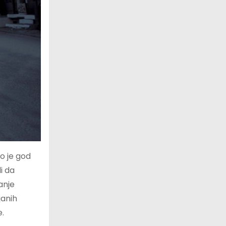
o je god
i da
anje
janih
e.