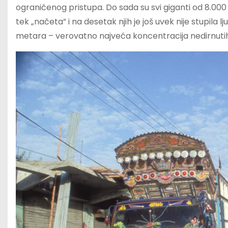
ograničenog pristupa. Do sada su svi giganti od 8.000 
tek „načeta” i na desetak njih je još uvek nije stupila
metara – verovatno najveća koncentracija nedirnutih 