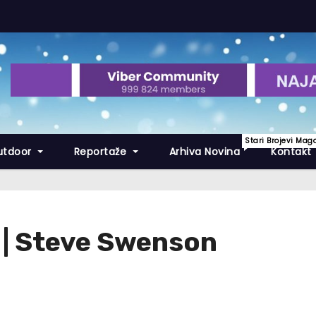
Stari Brojevi Mag
utdoor
Reportaže
Arhiva Novina
Kontakt
 | Steve Swenson