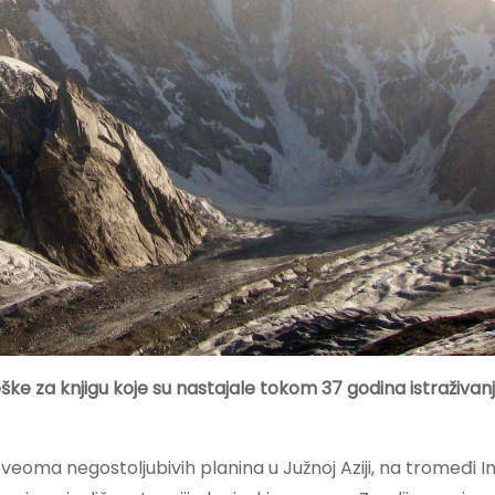
ške za knjigu koje su nastajale tokom 37 godina istraživan
 veoma negostoljubivih planina u Južnoj Aziji, na tromeđi In