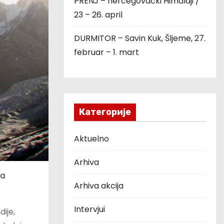
PRENJ – hercegovački Himalaji /
23 – 26. april
DURMITOR – Savin Kuk, Šljeme, 27.
februar – 1. mart
Категорије
Aktuelno
Arhiva
ja
Arhiva akcija
Intervjui
dije,