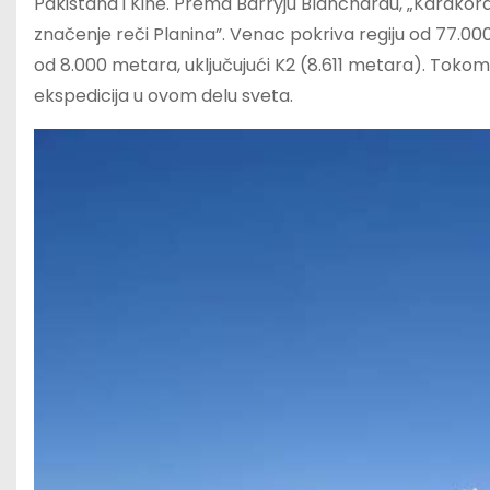
Pakistana i Kine. Prema Barryju Blanchardu, „Karakoram
značenje reči Planina”. Venac pokriva regiju od 77.000
od 8.000 metara, uključujući K2 (8.611 metara). Toko
ekspedicija u ovom delu sveta.