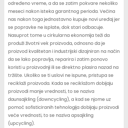
određeno vreme, a da se zatim pokvare nekoliko
meseci nakon isteka garantnog perioda. Većina
nas nakon toga jednostavno kupuje novi uređaj jer
se popravke ne isplate, dok stari odbacuje.
Nasuprot tome u cirkularna ekonomija teži da
produži životni vek proizvoda, odnosno da je
proizvod kvalitetan i industrijski dizajniran na način
da se lako popravlja, reparira i zatim ponovo
koristi u proizvodnji ili se direktno plasira nazad na
tržište. Ukoliko se ti uslovi ne ispune, pristupa se
reciklaži proizvoda. Kada se reciklažom dobijaju
proizvodi manje vrednosti, to se naziva
daunsajkling (downcycling), a kad se njome uz
pomoć sofisticiranih tehnologija dobijaju proizvodi
veće vrednosti, to se naziva apsajkling
(upcycling).