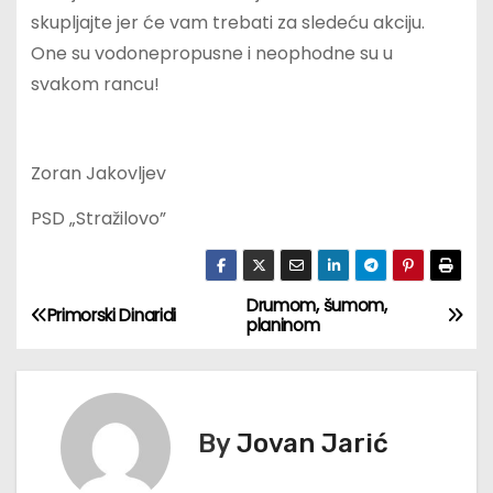
skupljajte jer će vam trebati za sledeću akciju.
One su vodonepropusne i neophodne su u
svakom rancu!
Zoran Jakovljev
PSD „Stražilovo”
Drumom, šumom,
К
Primorski Dinaridi
planinom
р
е
By
Jovan Jarić
т