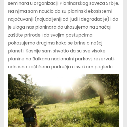
seminara u organizaciji Planinarskog saveza Srbije.
Na njima sam naučio da su planinski ekosistemi
najočuvaniji (najudaljeniji od ljudi i degradacije) i da
je uloga nas planinara da ukazujemo na značaj
zaštite prirode i da svojim postupcima
pokazujemo drugima kako se brine o našoj
planeti. Kasnije sam shvatio da su sve visoke
planine na Balkanu nacionalni parkovi, rezervati,
odnosno zaštićena područja u svakom pogledu.