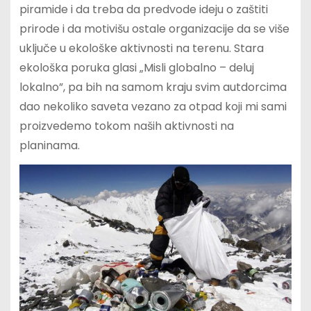
piramide i da treba da predvode ideju o zaštiti
prirode i da motivišu ostale organizacije da se više
uključe u ekološke aktivnosti na terenu. Stara
ekološka poruka glasi „Misli globalno – deluj
lokalno”, pa bih na samom kraju svim autdorcima
dao nekoliko saveta vezano za otpad koji mi sami
proizvedemo tokom naših aktivnosti na
planinama.