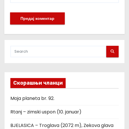
Скорашњи чланци
Moja planeta br. 92.
Rtanj – zimski uspon (10. januar)
BJELASICA – Troglava (2072 m), Zekova glava