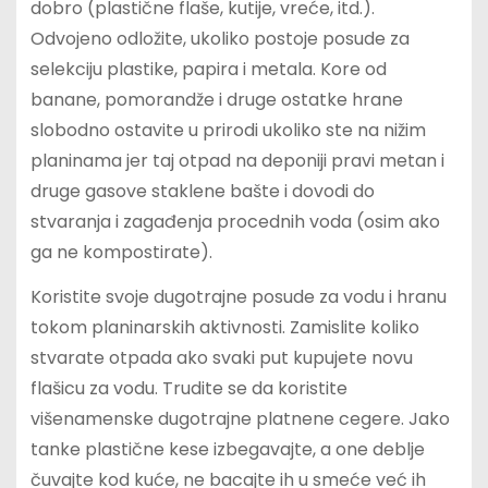
dobro (plastične flaše, kutije, vreće, itd.).
Odvojeno odložite, ukoliko postoje posude za
selekciju plastike, papira i metala. Kore od
banane, pomorandže i druge ostatke hrane
slobodno ostavite u prirodi ukoliko ste na nižim
planinama jer taj otpad na deponiji pravi metan i
druge gasove staklene bašte i dovodi do
stvaranja i zagađenja procednih voda (osim ako
ga ne kompostirate).
Koristite svoje dugotrajne posude za vodu i hranu
tokom planinarskih aktivnosti. Zamislite koliko
stvarate otpada ako svaki put kupujete novu
flašicu za vodu. Trudite se da koristite
višenamenske dugotrajne platnene cegere. Jako
tanke plastične kese izbegavajte, a one deblje
čuvajte kod kuće, ne bacajte ih u smeće već ih