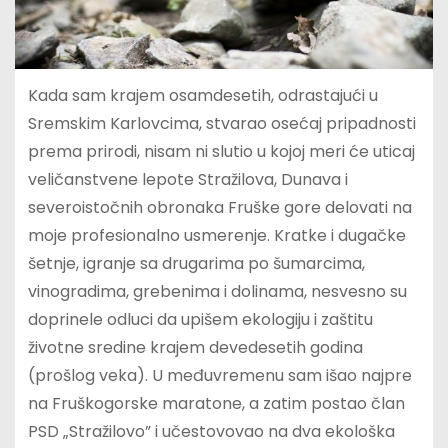
Kada sam krajem osamdesetih, odrastajući u
Sremskim Karlovcima, stvarao osećaj pripadnosti
prema prirodi, nisam ni slutio u kojoj meri će uticaj
veličanstvene lepote Stražilova, Dunava i
severoistočnih obronaka Fruške gore delovati na
moje profesionalno usmerenje. Kratke i dugačke
šetnje, igranje sa drugarima po šumarcima,
vinogradima, grebenima i dolinama, nesvesno su
doprinele odluci da upišem ekologiju i zaštitu
životne sredine krajem devedesetih godina
(prošlog veka). U međuvremenu sam išao najpre
na Fruškogorske maratone, a zatim postao član
PSD „Stražilovo” i učestovovao na dva ekološka