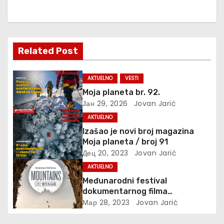
а
њ
е
Related Post
ч
AKTUELNO
VESTI
л
Moja planeta br. 92.
Јан 29, 2026
Jovan Jarić
а
AKTUELNO
н
Izašao je novi broj magazina
Moja planeta / broj 91
к
Дец 20, 2023
Jovan Jarić
AKTUELNO
а
Međunarodni festival
dokumentarnog filma
’’Mountains on Stage’’
Мар 28, 2023
Jovan Jarić