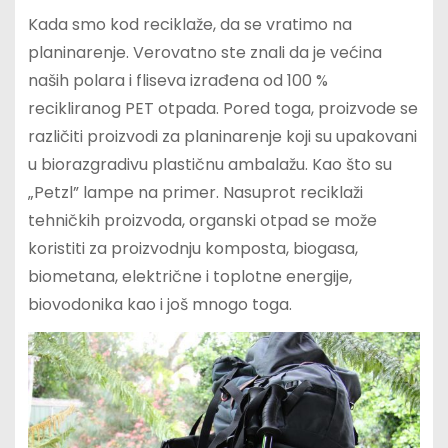
Kada smo kod reciklaže, da se vratimo na
planinarenje. Verovatno ste znali da je većina
naših polara i fliseva izrađena od 100 %
recikliranog PET otpada. Pored toga, proizvode se
različiti proizvodi za planinarenje koji su upakovani
u biorazgradivu plastičnu ambalažu. Kao što su
„Petzl” lampe na primer. Nasuprot reciklaži
tehničkih proizvoda, organski otpad se može
koristiti za proizvodnju komposta, biogasa,
biometana, električne i toplotne energije,
biovodonika kao i još mnogo toga.