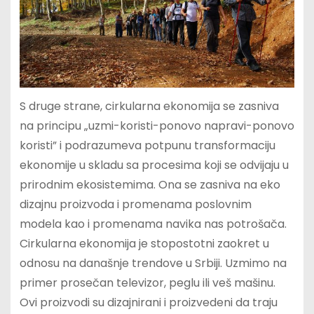
S druge strane, cirkularna ekonomija se zasniva
na principu „uzmi-koristi-ponovo napravi-ponovo
koristi” i podrazumeva potpunu transformaciju
ekonomije u skladu sa procesima koji se odvijaju u
prirodnim ekosistemima. Ona se zasniva na eko
dizajnu proizvoda i promenama poslovnim
modela kao i promenama navika nas potrošača.
Cirkularna ekonomija je stopostotni zaokret u
odnosu na današnje trendove u Srbiji. Uzmimo na
primer prosečan televizor, peglu ili veš mašinu.
Ovi proizvodi su dizajnirani i proizvedeni da traju