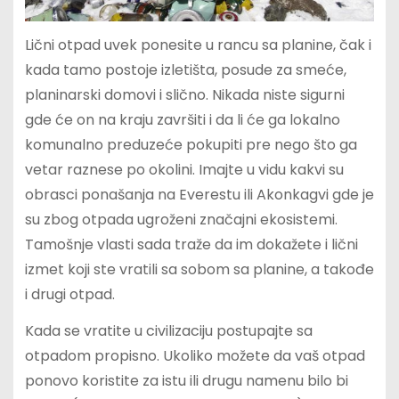
Lični otpad uvek ponesite u rancu sa planine, čak i
kada tamo postoje izletišta, posude za smeće,
planinarski domovi i slično. Nikada niste sigurni
gde će on na kraju završiti i da li će ga lokalno
komunalno preduzeće pokupiti pre nego što ga
vetar raznese po okolini. Imajte u vidu kakvi su
obrasci ponašanja na Everestu ili Akonkagvi gde je
su zbog otpada ugroženi značajni ekosistemi.
Tamošnje vlasti sada traže da im dokažete i lični
izmet koji ste vratili sa sobom sa planine, a takođe
i drugi otpad.
Kada se vratite u civilizaciju postupajte sa
otpadom propisno. Ukoliko možete da vaš otpad
ponovo koristite za istu ili drugu namenu bilo bi