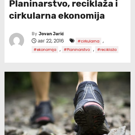
Planinarstvo, reciklaža i
cirkularna ekonomija
By
Jovan Jarić
авг 22, 2016
,
#cirkularna
,
,
#ekonomija
#Planinarstvo
#reciklaža