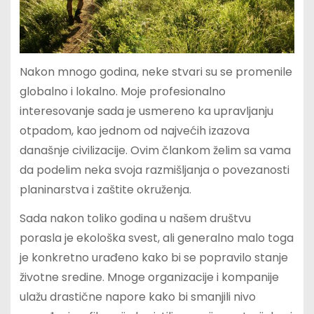
Nakon mnogo godina, neke stvari su se promenile
globalno i lokalno. Moje profesionalno
interesovanje sada je usmereno ka upravljanju
otpadom, kao jednom od najvećih izazova
današnje civilizacije. Ovim člankom želim sa vama
da podelim neka svoja razmišljanja o povezanosti
planinarstva i zaštite okruženja.
Sada nakon toliko godina u našem društvu
porasla je ekološka svest, ali generalno malo toga
je konkretno urađeno kako bi se popravilo stanje
životne sredine. Mnoge organizacije i kompanije
ulažu drastične napore kako bi smanjili nivo