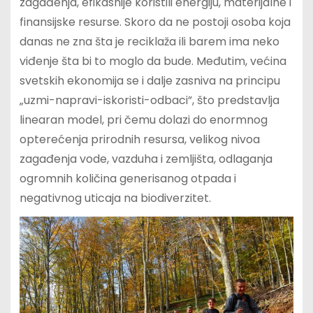
zagađenja, efikasnije koristili energiju, materijalne i
finansijske resurse. Skoro da ne postoji osoba koja
danas ne zna šta je reciklaža ili barem ima neko
viđenje šta bi to moglo da bude. Međutim, većina
svetskih ekonomija se i dalje zasniva na principu
„uzmi-napravi-iskoristi-odbaci”, što predstavlja
linearan model, pri čemu dolazi do enormnog
opterećenja prirodnih resursa, velikog nivoa
zagađenja vode, vazduha i zemljišta, odlaganja
ogromnih količina generisanog otpada i
negativnog uticaja na biodiverzitet.