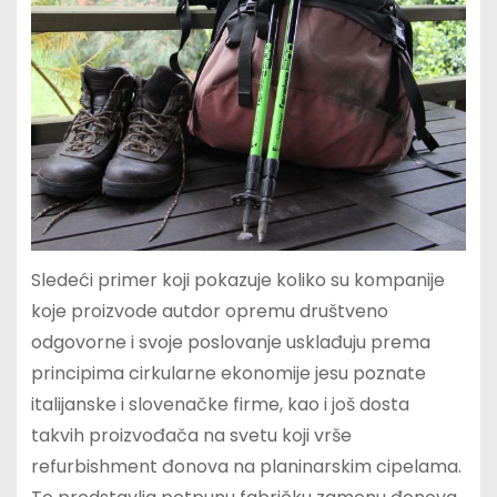
Sledeći primer koji pokazuje koliko su kompanije
koje proizvode autdor opremu društveno
odgovorne i svoje poslovanje usklađuju prema
principima cirkularne ekonomije jesu poznate
italijanske i slovenačke firme, kao i još dosta
takvih proizvođača na svetu koji vrše
refurbishment đonova na planinarskim cipelama.