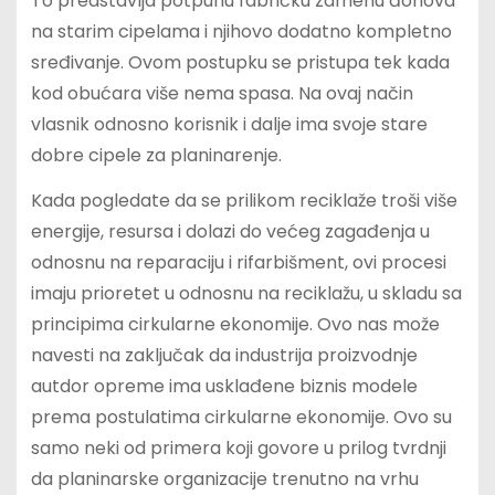
To predstavlja potpunu fabričku zamenu đonova
na starim cipelama i njihovo dodatno kompletno
sređivanje. Ovom postupku se pristupa tek kada
kod obućara više nema spasa. Na ovaj način
vlasnik odnosno korisnik i dalje ima svoje stare
dobre cipele za planinarenje.
Kada pogledate da se prilikom reciklaže troši više
energije, resursa i dolazi do većeg zagađenja u
odnosnu na reparaciju i rifarbišment, ovi procesi
imaju prioretet u odnosnu na reciklažu, u skladu sa
principima cirkularne ekonomije. Ovo nas može
navesti na zaključak da industrija proizvodnje
autdor opreme ima usklađene biznis modele
prema postulatima cirkularne ekonomije. Ovo su
samo neki od primera koji govore u prilog tvrdnji
da planinarske organizacije trenutno na vrhu