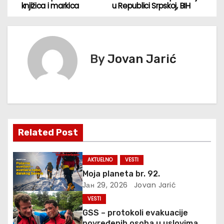
knjižica i markica
u Republici Srpskoj, BIH
р
е
т
By
Jovan Jarić
а
њ
е
Related Post
ч
л
AKTUELNO
VESTI
Moja planeta br. 92.
а
Јан 29, 2026
Jovan Jarić
н
VESTI
GSS – protokoli evakuacije
povređenih osoba u uslovima