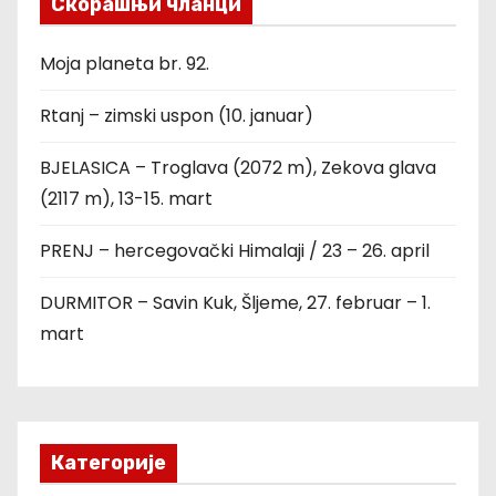
Скорашњи чланци
Moja planeta br. 92.
Rtanj – zimski uspon (10. januar)
BJELASICA – Troglava (2072 m), Zekova glava
(2117 m), 13-15. mart
PRENJ – hercegovački Himalaji / 23 – 26. april
DURMITOR – Savin Kuk, Šljeme, 27. februar – 1.
mart
Категорије