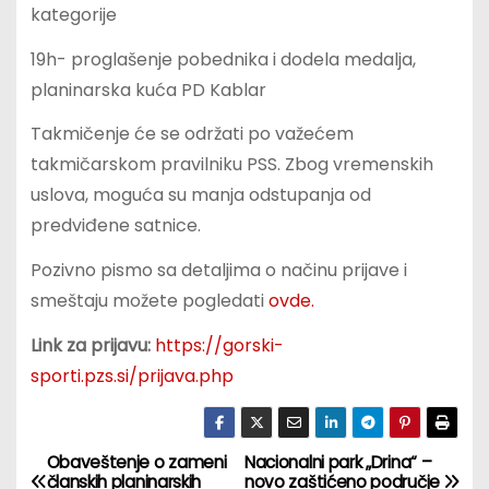
kategorije
19h- proglašenje pobednika i dodela medalja,
planinarska kuća PD Kablar
Takmičenje će se održati po važećem
takmičarskom pravilniku PSS. Zbog vremenskih
uslova, moguća su manja odstupanja od
predviđene satnice.
Pozivno pismo sa detaljima o načinu prijave i
smeštaju možete pogledati
ovde.
Link za prijavu:
https://gorski-
sporti.pzs.si/prijava.php
Obaveštenje o zameni
Nacionalni park „Drina“ –
К
članskih planinarskih
novo zaštićeno područje