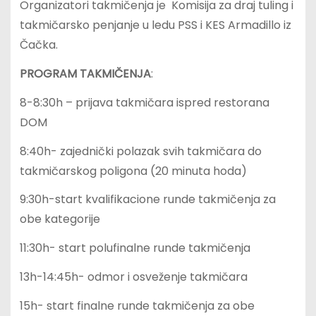
Organizatori takmičenja je Komisija za draj tuling i
takmičarsko penjanje u ledu PSS i KES Armadillo iz
Čačka.
PROGRAM TAKMIČENJA
:
8-8:30h – prijava takmičara ispred restorana
DOM
8:40h- zajednički polazak svih takmičara do
takmičarskog poligona (20 minuta hoda)
9:30h-start kvalifikacione runde takmičenja za
obe kategorije
11:30h- start polufinalne runde takmičenja
13h-14:45h- odmor i osveženje takmičara
15h- start finalne runde takmičenja za obe