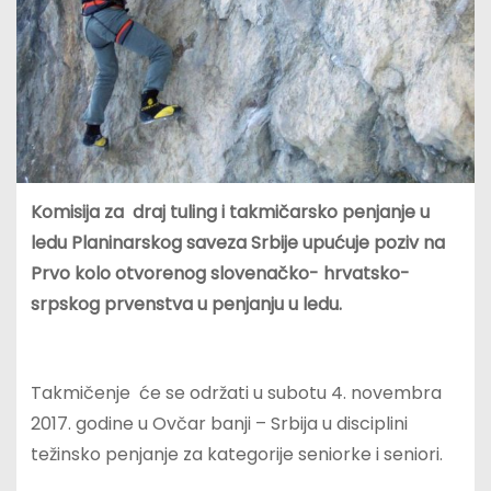
Komisija za draj tuling i takmičarsko penjanje u
ledu Planinarskog saveza Srbije upućuje poziv na
Prvo kolo otvorenog slovenačko- hrvatsko-
srpskog prvenstva u penjanju u ledu.
Takmičenje će se održati u subotu 4. novembra
2017. godine u Ovčar banji – Srbija u disciplini
težinsko penjanje za kategorije seniorke i seniori.