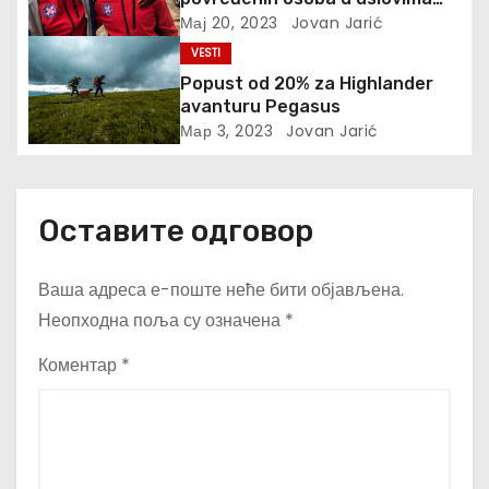
к
prirodnih katastrofa
Мај 20, 2023
Jovan Jarić
а
VESTI
Popust od 20% za Highlander
avanturu Pegasus
Мар 3, 2023
Jovan Jarić
Оставите одговор
Ваша адреса е-поште неће бити објављена.
Неопходна поља су означена
*
Коментар
*