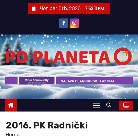
S
Чет. авг 6th, 2026
7:53:11 PM
k
i
p
t
o
c
o
n
t
e
n
t
2016. PK Radnički
Home