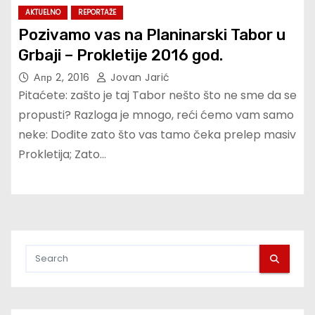
AKTUELNO
REPORTAŽE
Pozivamo vas na Planinarski Tabor u
Grbaji – Prokletije 2016 god.
Апр 2, 2016
Jovan Jarić
Pitaćete: zašto je taj Tabor nešto što ne sme da se
propusti? Razloga je mnogo, reći ćemo vam samo
neke: Dođite zato što vas tamo čeka prelep masiv
Prokletija; Zato…