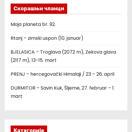
Скорашњи чланци
Moja planeta br. 92.
Rtanj – zimski uspon (10. januar)
BJELASICA – Troglava (2072 m), Zekova glava
(2117 m), 13-15. mart
PRENJ – hercegovački Himalaji / 23 – 26. april
DURMITOR – Savin Kuk, Šljeme, 27. februar – 1.
mart
Категорије