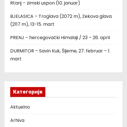
Rtanj – zimski uspon (10. januar)
BJELASICA – Troglava (2072 m), Zekova glava
(2117 m), 13-15. mart
PRENJ – hercegovački Himalaji / 23 – 26. april
DURMITOR – Savin Kuk, Šljeme, 27. februar – 1.
mart
Категорије
Aktuelno
Arhiva