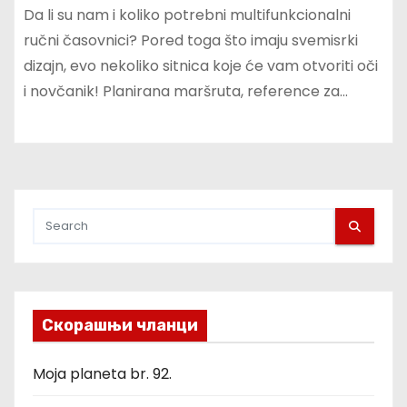
Da li su nam i koliko potrebni multifunkcionalni
ručni časovnici? Pored toga što imaju svemisrki
dizajn, evo nekoliko sitnica koje će vam otvoriti oči
i novčanik! Planirana maršruta, reference za…
Скорашњи чланци
Moja planeta br. 92.