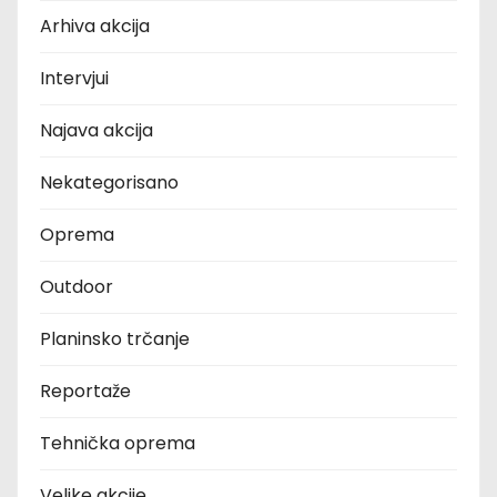
Arhiva akcija
Intervjui
Najava akcija
Nekategorisano
Oprema
Outdoor
Planinsko trčanje
Reportaže
Tehnička oprema
Velike akcije