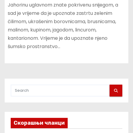
Jahorinu uglavnom znate pokrivenu snijegom, a
sad je vrijeme da je upoznate zastrtu zelenim
ćilimom, ukrašenim borovnicama, brusnicama,
malinom, kupinom, jagodom, lincurom,
kantarionom. Vrijeme je da upoznate njeno
šumsko prostranstvo…
Скорашњи чланци