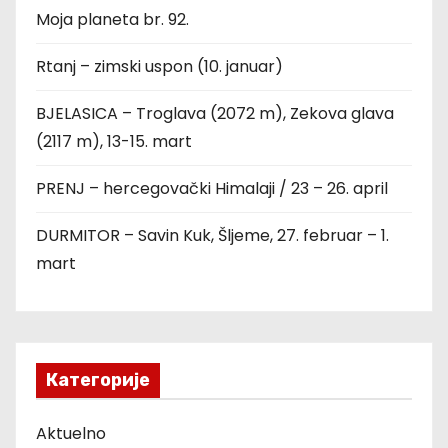
Moja planeta br. 92.
Rtanj – zimski uspon (10. januar)
BJELASICA – Troglava (2072 m), Zekova glava
(2117 m), 13-15. mart
PRENJ – hercegovački Himalaji / 23 – 26. april
DURMITOR – Savin Kuk, Šljeme, 27. februar – 1.
mart
Категорије
Aktuelno