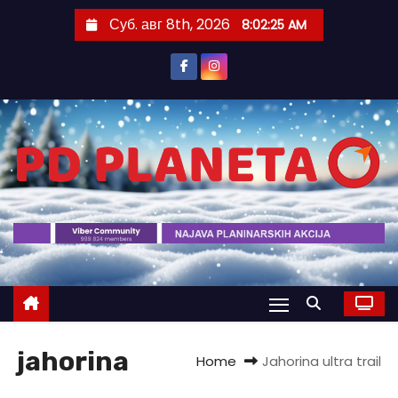
S
Суб. авг 8th, 2026
8:02:26 AM
k
i
p
t
o
c
o
n
t
e
n
t
jahorina
Home
Jahorina ultra trail