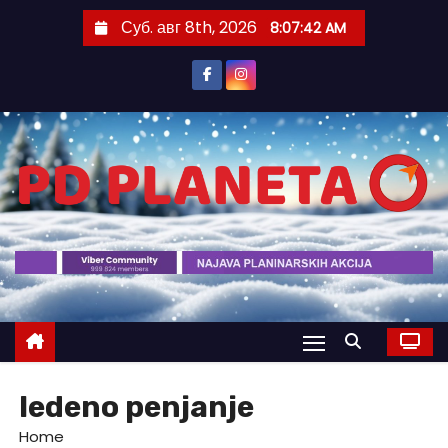
S
Суб. авг 8th, 2026
8:07:42 AM
k
i
p
t
o
c
o
n
t
e
n
t
ledeno penjanje
Home