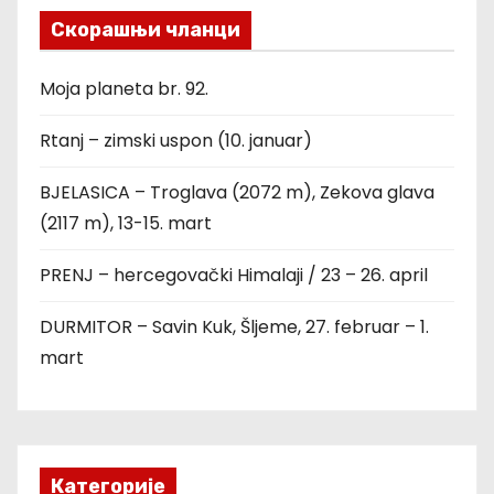
Скорашњи чланци
Moja planeta br. 92.
Rtanj – zimski uspon (10. januar)
BJELASICA – Troglava (2072 m), Zekova glava
(2117 m), 13-15. mart
PRENJ – hercegovački Himalaji / 23 – 26. april
DURMITOR – Savin Kuk, Šljeme, 27. februar – 1.
mart
Категорије