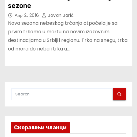
sezone
Апр 2, 2016
Jovan Jarić
Nova sezona nebeskog trčanja otpočela je sa
prvim trkama u martu na novim izazovnim
destinacijama u Srbiji i regionu. Trka na snegu, trka
od mora do neba i trka u…
Скорашњи чланци