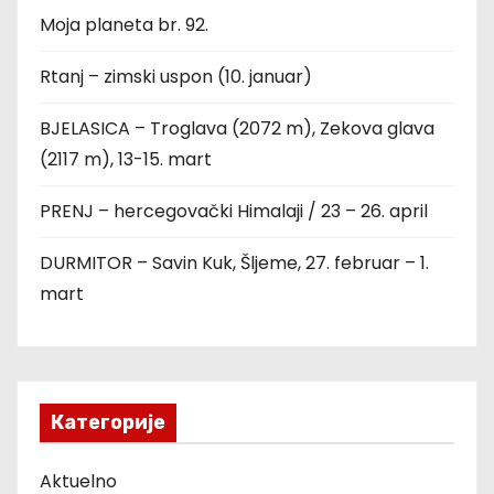
Moja planeta br. 92.
Rtanj – zimski uspon (10. januar)
BJELASICA – Troglava (2072 m), Zekova glava
(2117 m), 13-15. mart
PRENJ – hercegovački Himalaji / 23 – 26. april
DURMITOR – Savin Kuk, Šljeme, 27. februar – 1.
mart
Категорије
Aktuelno