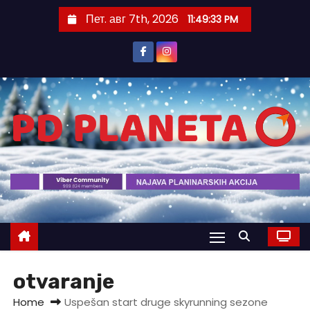
S
Пет. авг 7th, 2026
11:49:33 PM
k
i
p
t
o
c
o
n
t
e
n
t
otvaranje
Home
Uspešan start druge skyrunning sezone