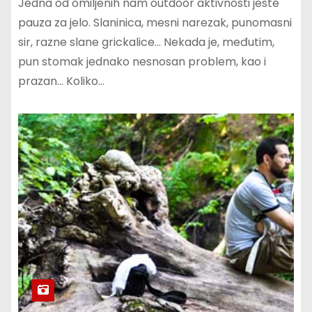
Jedna od omiljenih nam outdoor aktivnosti jeste
pauza za jelo. Slaninica, mesni narezak, punomasni
sir, razne slane grickalice… Nekada je, međutim,
pun stomak jednako nesnosan problem, kao i
prazan… Koliko…