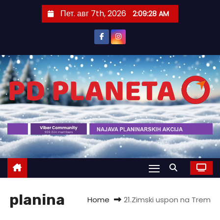
S
Пет. авг 7th, 2026
2:09:29 AM
k
i
p
t
o
c
o
n
t
e
n
t
planina
Home
21.Zimski uspon na Trem