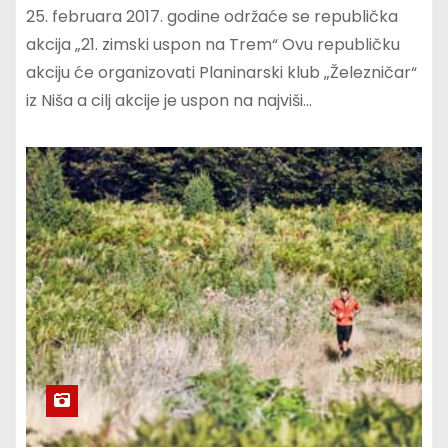
25. februara 2017. godine održaće se republička
akcija „21. zimski uspon na Trem“ Ovu republičku
akciju će organizovati Planinarski klub „Železničar“
iz Niša a cilj akcije je uspon na najviši…