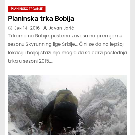
PLANINSKO TRČANJE
Planinska trka Bobija
Јан 14, 2016
Jovan Jarić
Trkama na Bobiji spuštena zavesa na premijernu
sezonu Skyrunning lige Srbije… Čini se da na lepšoj
lokaciji i boljoj stazi nije mogla da se održi poslednja
trka u sezoni 2015.…