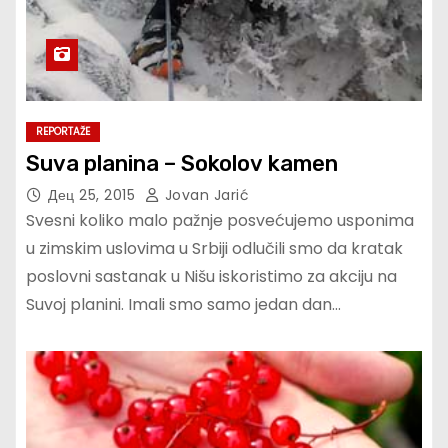
REPORTAŽE
Suva planina – Sokolov kamen
Дец 25, 2015
Jovan Jarić
Svesni koliko malo pažnje posvećujemo usponima
u zimskim uslovima u Srbiji odlučili smo da kratak
poslovni sastanak u Nišu iskoristimo za akciju na
Suvoj planini. Imali smo samo jedan dan…