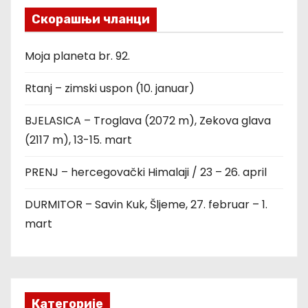
Скорашњи чланци
Moja planeta br. 92.
Rtanj – zimski uspon (10. januar)
BJELASICA – Troglava (2072 m), Zekova glava
(2117 m), 13-15. mart
PRENJ – hercegovački Himalaji / 23 – 26. april
DURMITOR – Savin Kuk, Šljeme, 27. februar – 1.
mart
Категорије