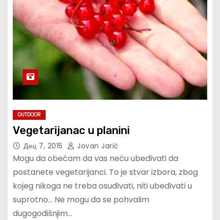
OUTDOOR
Vegetarijanac u planini
Дец 7, 2015
Jovan Jarić
Mogu da obećam da vas neću ubeđivati da
postanete vegetarijanci. To je stvar izbora, zbog
kojeg nikoga ne treba osuđivati, niti ubeđivati u
suprotno… Ne mogu da se pohvalim
dugogodišnjim…