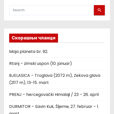
Скорашњи чланци
Moja planeta br. 92.
Rtanj – zimski uspon (10. januar)
BJELASICA – Troglava (2072 m), Zekova glava
(2117 m), 13-15. mart
PRENJ – hercegovački Himalaji / 23 – 26. april
DURMITOR – Savin Kuk, Šljeme, 27. februar – 1.
mart