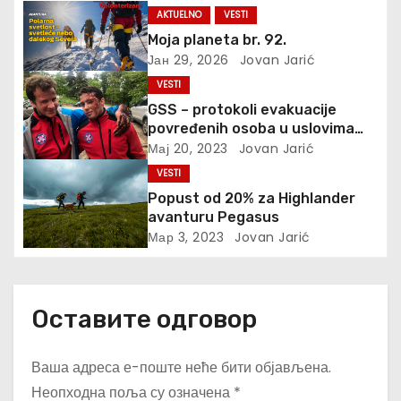
AKTUELNO
VESTI
л
Moja planeta br. 92.
Јан 29, 2026
Jovan Jarić
а
VESTI
н
GSS – protokoli evakuacije
povređenih osoba u uslovima
к
prirodnih katastrofa
Мај 20, 2023
Jovan Jarić
VESTI
а
Popust od 20% za Highlander
avanturu Pegasus
Мар 3, 2023
Jovan Jarić
Оставите одговор
Ваша адреса е-поште неће бити објављена.
Неопходна поља су означена
*