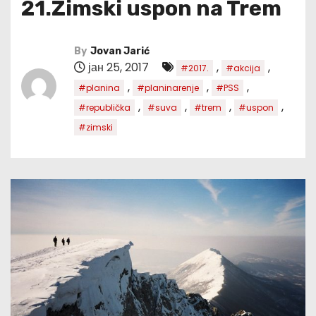
21.Zimski uspon na Trem
By
Jovan Jarić
јан 25, 2017
,
,
#2017.
#akcija
,
,
,
#planina
#planinarenje
#PSS
,
,
,
,
#republička
#suva
#trem
#uspon
#zimski