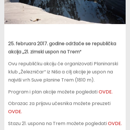
25. februara 2017. godine održaće se republička
akcija „21. zimski uspon na Trem“
Ovu republičku akciju će organizovati Planinarski
klub „Železničar“ iz Niša a cilj akcije je uspon na
najviši vrh Suve planine Trem (1810 m).
Program i plan akcije možete pogledati
OVDE.
Obrazac za prijavu učesnika možete preuzeti
OVDE.
Stazu 21. uspona na Trem možete pogledati
OVDE.