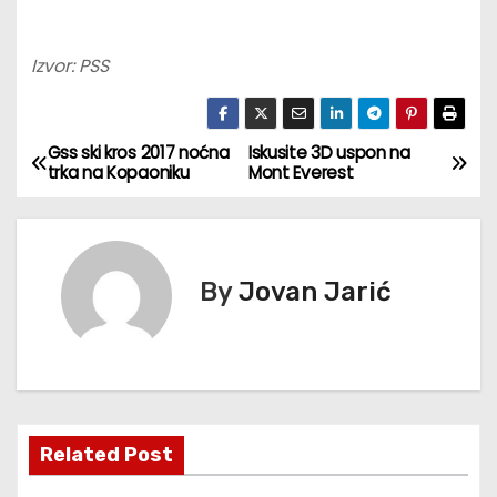
Izvor: PSS
Gss ski kros 2017 noćna
Iskusite 3D uspon na
К
trka na Kopaoniku
Mont Everest
р
е
By
Jovan Jarić
т
а
њ
е
Related Post
ч