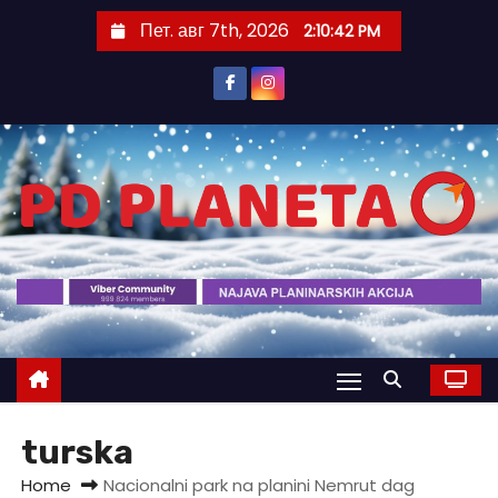
S
Пет. авг 7th, 2026
2:10:42 PM
k
i
p
t
o
c
o
n
t
e
n
t
turska
Home
Nacionalni park na planini Nemrut dag