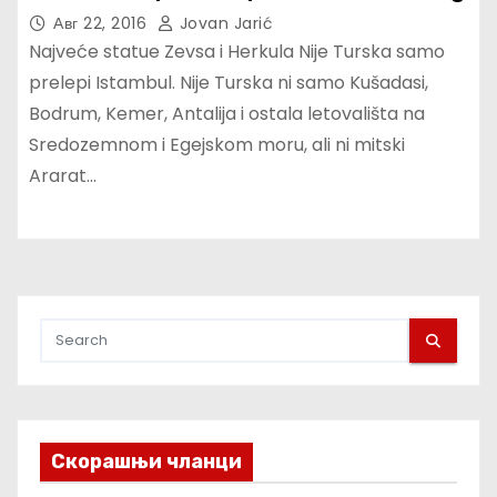
Авг 22, 2016
Jovan Jarić
Najveće statue Zevsa i Herkula Nije Turska samo
prelepi Istambul. Nije Turska ni samo Kušadasi,
Bodrum, Kemer, Antalija i ostala letovališta na
Sredozemnom i Egejskom moru, ali ni mitski
Ararat…
Скорашњи чланци