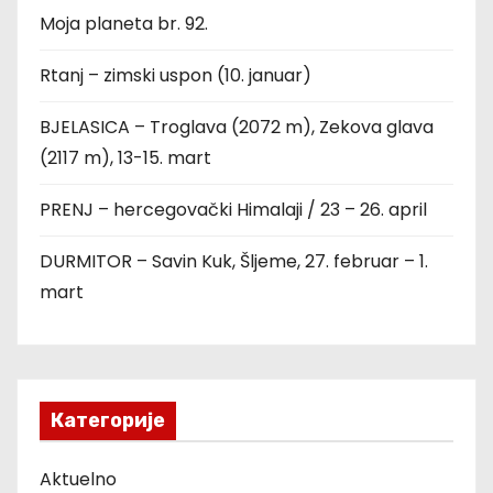
Moja planeta br. 92.
Rtanj – zimski uspon (10. januar)
BJELASICA – Troglava (2072 m), Zekova glava
(2117 m), 13-15. mart
PRENJ – hercegovački Himalaji / 23 – 26. april
DURMITOR – Savin Kuk, Šljeme, 27. februar – 1.
mart
Категорије
Aktuelno