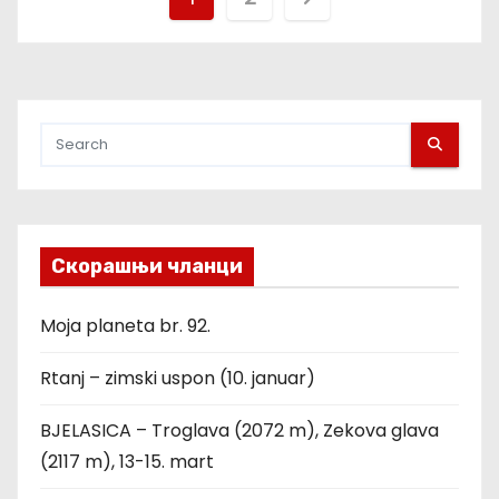
а
г
и
н
а
Скорашњи чланци
ц
и
Moja planeta br. 92.
ј
Rtanj – zimski uspon (10. januar)
а
BJELASICA – Troglava (2072 m), Zekova glava
ч
(2117 m), 13-15. mart