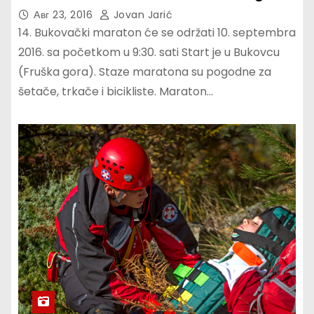
Авг 23, 2016
Jovan Jarić
14. Bukovački maraton će se održati 10. septembra
2016. sa početkom u 9:30. sati Start je u Bukovcu
(Fruška gora). Staze maratona su pogodne za
šetače, trkače i bicikliste. Maraton…