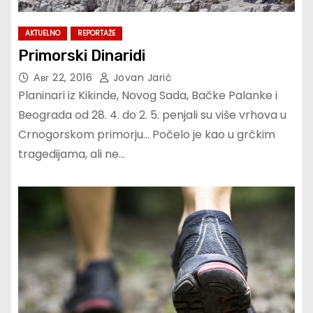
AKTUELNO
REPORTAŽE
Primorski Dinaridi
Авг 22, 2016
Jovan Jarić
Planinari iz Kikinde, Novog Sada, Bačke Palanke i
Beograda od 28. 4. do 2. 5. penjali su više vrhova u
Crnogorskom primorju… Počelo je kao u grčkim
tragedijama, ali ne…