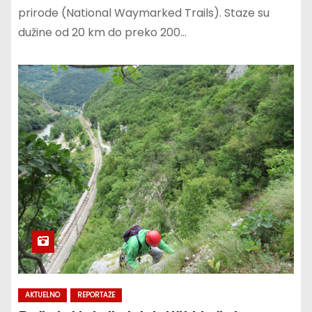
prirode (National Waymarked Trails). Staze su
dužine od 20 km do preko 200…
AKTUELNO
REPORTAŽE