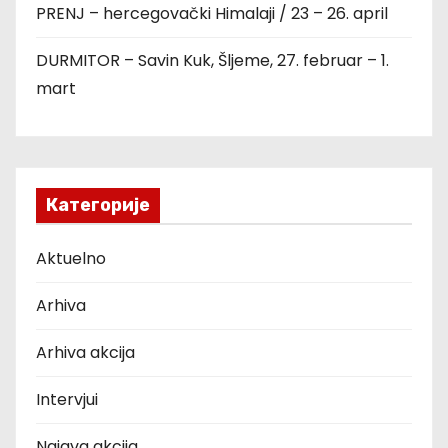
л
PRENJ – hercegovački Himalaji / 23 – 26. april
а
DURMITOR – Savin Kuk, Šljeme, 27. februar – 1.
mart
н
а
к
Категорије
а
Aktuelno
Arhiva
Arhiva akcija
Intervjui
Najava akcija