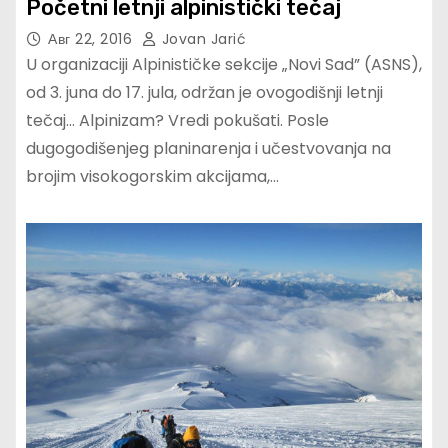
Početni letnji alpinistički tečaj
Авг 22, 2016
Jovan Jarić
U organizaciji Alpinističke sekcije „Novi Sad” (ASNS),
od 3. juna do 17. jula, održan je ovogodišnji letnji
tečaj… Alpinizam? Vredi pokušati. Posle
dugogodišenjeg planinarenja i učestvovanja na
brojim visokogorskim akcijama,…