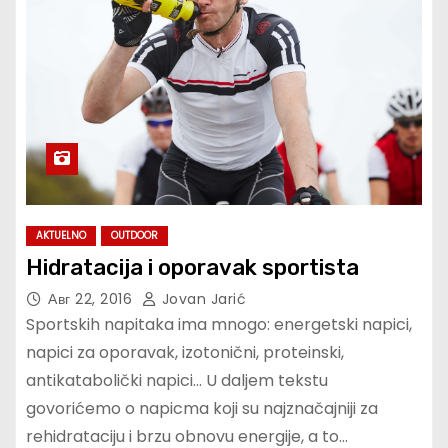
AKTUELNO
OUTDOOR
Hidratacija i oporavak sportista
Авг 22, 2016
Jovan Jarić
Sportskih napitaka ima mnogo: energetski napici,
napici za oporavak, izotonični, proteinski,
antikatabolički napici… U daljem tekstu
govorićemo o napicma koji su najznačajniji za
rehidrataciju i brzu obnovu energije, a to…