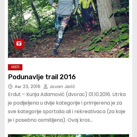
VESTI
Podunavlje trail 2016
Авг 23, 2016
Jovan Jarić
Erdut – Kurija Adamović (dvorac) 01.10.2016. Utrka
je podijeljena u dvije kategorije i primjerena je za
sve kategorije sportaša ali i rekreativaca (za koje
je i posebno osmišljena). Ovaj kros…