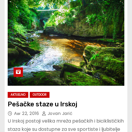
AKTUELNO
OUTDOOR
Pešačke staze u Irskoj
Авг 22, 2016
Jovan Jarić
U Irskoj postoji velika mreža pešačkih i biciklističkih
staza koje su dostupne za sve sportiste i ljubitelje