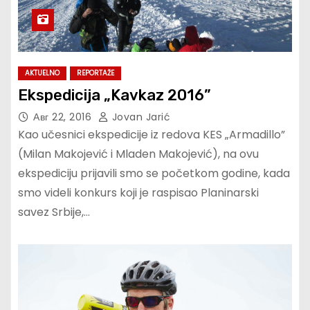
AKTUELNO
REPORTAŽE
Ekspedicija „Kavkaz 2016”
Авг 22, 2016
Jovan Jarić
Kao učesnici ekspedicije iz redova KES „Armadillo”
(Milan Makojević i Mladen Makojević), na ovu
ekspediciju prijavili smo se početkom godine, kada
smo videli konkurs koji je raspisao Planinarski
savez Srbije,…