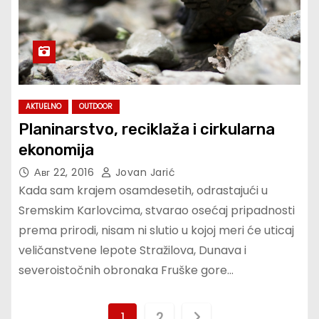
AKTUELNO
OUTDOOR
Planinarstvo, reciklaža i cirkularna
ekonomija
Авг 22, 2016
Jovan Jarić
Kada sam krajem osamdesetih, odrastajući u
Sremskim Karlovcima, stvarao osećaj pripadnosti
prema prirodi, nisam ni slutio u kojoj meri će uticaj
veličanstvene lepote Stražilova, Dunava i
severoistočnih obronaka Fruške gore…
П
1
2