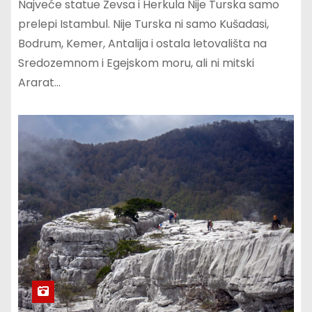
Najveće statue Zevsa i Herkula Nije Turska samo
prelepi Istambul. Nije Turska ni samo Kušadasi,
Bodrum, Kemer, Antalija i ostala letovališta na
Sredozemnom i Egejskom moru, ali ni mitski
Ararat…