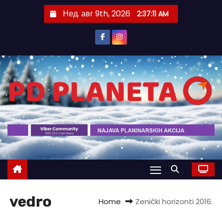
S
Нед. авг 9th, 2026
2:37:11 AM
k
i
p
t
o
c
o
n
t
e
n
t
vedro
Home
Zenički horizonti 2016.