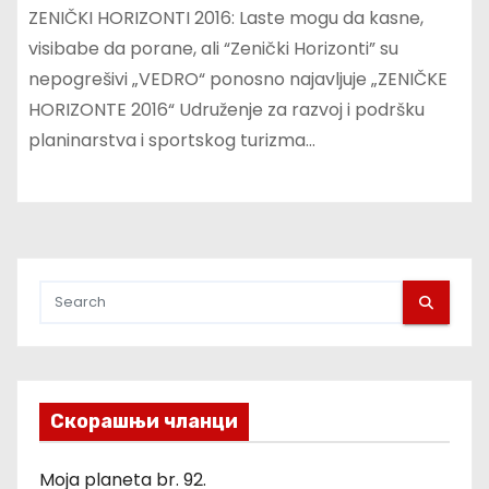
ZENIČKI HORIZONTI 2016: Laste mogu da kasne,
visibabe da porane, ali “Zenički Horizonti” su
nepogrešivi „VEDRO“ ponosno najavljuje „ZENIČKE
HORIZONTE 2016“ Udruženje za razvoj i podršku
planinarstva i sportskog turizma…
Скорашњи чланци
Moja planeta br. 92.