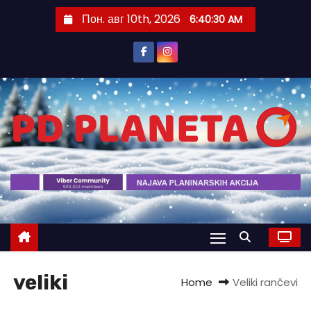
S
Пон. авг 10th, 2026
6:40:31 AM
k
i
p
t
o
c
o
n
t
e
n
t
veliki
Home
Veliki rančevi