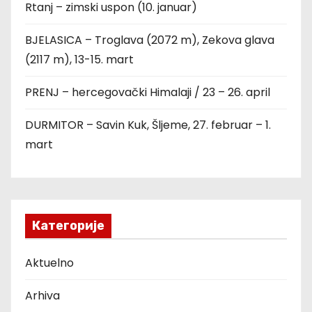
Rtanj – zimski uspon (10. januar)
BJELASICA – Troglava (2072 m), Zekova glava
(2117 m), 13-15. mart
PRENJ – hercegovački Himalaji / 23 – 26. april
DURMITOR – Savin Kuk, Šljeme, 27. februar – 1.
mart
Категорије
Aktuelno
Arhiva