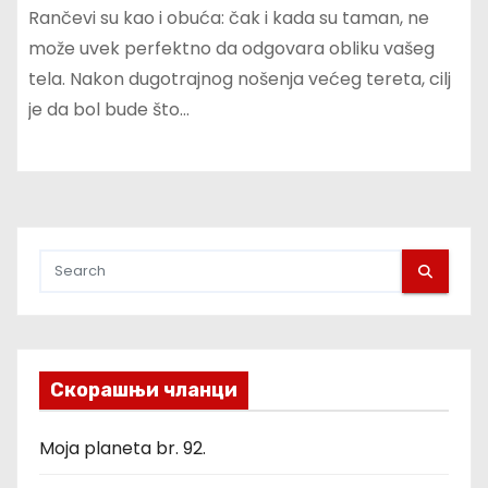
Rančevi su kao i obuća: čak i kada su taman, ne
može uvek perfektno da odgovara obliku vašeg
tela. Nakon dugotrajnog nošenja većeg tereta, cilj
je da bol bude što…
Скорашњи чланци
Moja planeta br. 92.