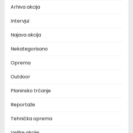
Arhiva akcija
Intervjui
Najava akcija
Nekategorisano
Oprema
Outdoor
Planinsko trčanje
Reportaže
Tehnička oprema
Velike akcije