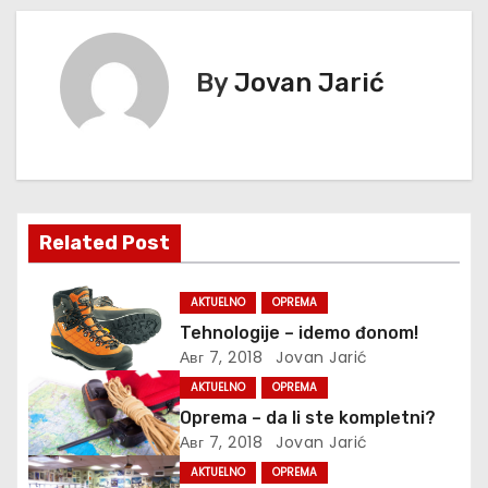
р
е
By
Jovan Jarić
т
а
њ
Related Post
е
ч
AKTUELNO
OPREMA
Tehnologije – idemo đonom!
л
Авг 7, 2018
Jovan Jarić
а
AKTUELNO
OPREMA
Oprema – da li ste kompletni?
н
Авг 7, 2018
Jovan Jarić
к
AKTUELNO
OPREMA