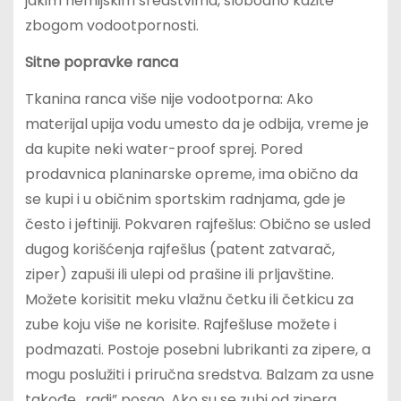
jakim hemijskim sredstvima, slobodno kažite
zbogom vodootpornosti.
Sitne popravke ranca
Tkanina ranca više nije vodootporna: Ako
materijal upija vodu umesto da je odbija, vreme je
da kupite neki water-proof sprej. Pored
prodavnica planinarske opreme, ima obično da
se kupi i u običnim sportskim radnjama, gde je
često i jeftiniji. Pokvaren rajfešlus: Obično se usled
dugog korišćenja rajfešlus (patent zatvarač,
ziper) zapuši ili ulepi od prašine ili prljavštine.
Možete korisitit meku vlažnu četku ili četkicu za
zube koju više ne korisite. Rajfešluse možete i
podmazati. Postoje posebni lubrikanti za zipere, a
mogu poslužiti i priručna sredstva. Balzam za usne
takođe „radi” posao. Ako su se zubi od zipera