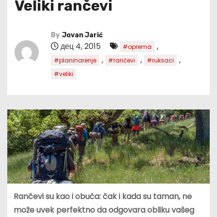
Veliki rančevi
By
Jovan Jarić
дец 4, 2015
,
#oprema
,
,
,
#planinarenje
#rančevi
#ruksaci
#veliki
Rančevi su kao i obuća: čak i kada su taman, ne
može uvek perfektno da odgovara obliku vašeg