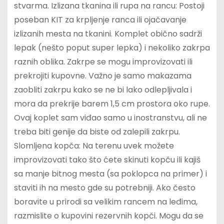
stvarma. Izlizana tkanina ili rupa na rancu: Postoji
poseban KIT za krpljenje ranca ili ojačavanje
izlizanih mesta na tkanini. Komplet obično sadrži
lepak (nešto poput super lepka) i nekoliko zakrpa
raznih oblika. Zakrpe se mogu improvizovati ili
prekrojiti kupovne. Važno je samo makazama
zaobliti zakrpu kako se ne bi lako odlepljivala i
mora da prekrije barem 1,5 cm prostora oko rupe.
Ovaj koplet sam viđao samo u inostranstvu, ali ne
treba biti genije da biste od zalepili zakrpu.
Slomljena kopča: Na terenu uvek možete
improvizovati tako što ćete skinuti kopču ili kajiš
sa manje bitnog mesta (sa poklopca na primer) i
staviti ih na mesto gde su potrebniji. Ako često
boravite u prirodi sa velikim rancem na leđima,
razmislite o kupovini rezervnih kopči. Mogu da se