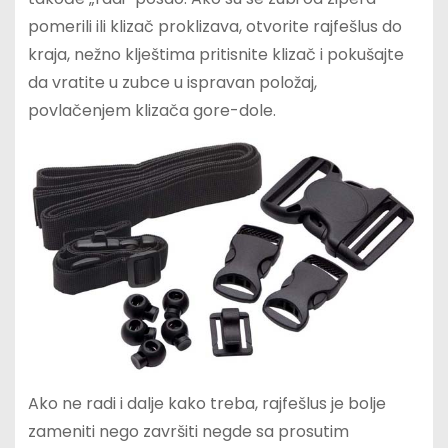
pomerili ili klizač proklizava, otvorite rajfešlus do
kraja, nežno klještima pritisnite klizač i pokušajte
da vratite u zubce u ispravan položaj,
povlačenjem klizača gore-dole.
Ako ne radi i dalje kako treba, rajfešlus je bolje
zameniti nego završiti negde sa prosutim