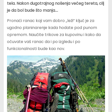
tela. Nakon dugotrajnog nošenja većeg tereta, cilj
je da bol bude što manja…
.
Pronaći ranac koji vam dobro „leži” ključ je za
ugodno planinarenje kada hodate pod punom
opremom. Naučite trikove za kupovinu i kako da
očuvate vaš ranac da i po izgledu i po
funkcionalnosti bude kao nov.