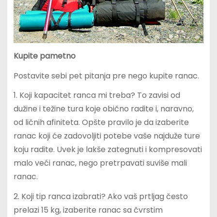
Kupite pametno
Postavite sebi pet pitanja pre nego kupite ranac.
1. Koji kapacitet ranca mi treba? To zavisi od
dužine i težine tura koje obično radite i, naravno,
od ličnih afiniteta. Opšte pravilo je da izaberite
ranac koji će zadovoljiti potebe vaše najduže ture
koju radite. Uvek je lakše zategnuti i kompresovati
malo veći ranac, nego pretrpavati suviše mali
ranac.
2. Koji tip ranca izabrati? Ako vaš prtljag često
prelazi 15 kg, izaberite ranac sa čvrstim