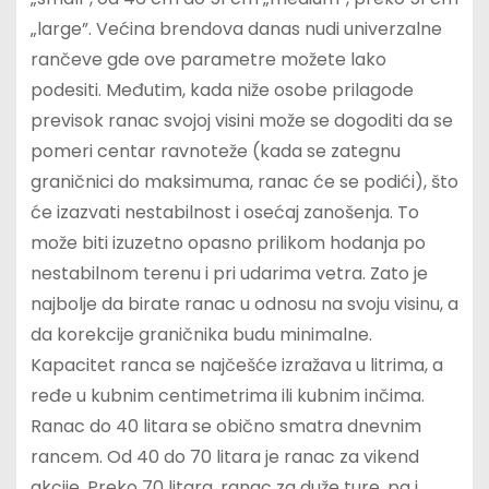
„large”. Većina brendova danas nudi univerzalne
rančeve gde ove parametre možete lako
podesiti. Međutim, kada niže osobe prilagode
previsok ranac svojoj visini može se dogoditi da se
pomeri centar ravnoteže (kada se zategnu
graničnici do maksimuma, ranac će se podići), što
će izazvati nestabilnost i osećaj zanošenja. To
može biti izuzetno opasno prilikom hodanja po
nestabilnom terenu i pri udarima vetra. Zato je
najbolje da birate ranac u odnosu na svoju visinu, a
da korekcije graničnika budu minimalne.
Kapacitet ranca se najčešće izražava u litrima, a
ređe u kubnim centimetrima ili kubnim inčima.
Ranac do 40 litara se obično smatra dnevnim
rancem. Od 40 do 70 litara je ranac za vikend
akcije. Preko 70 litara, ranac za duže ture, pa i