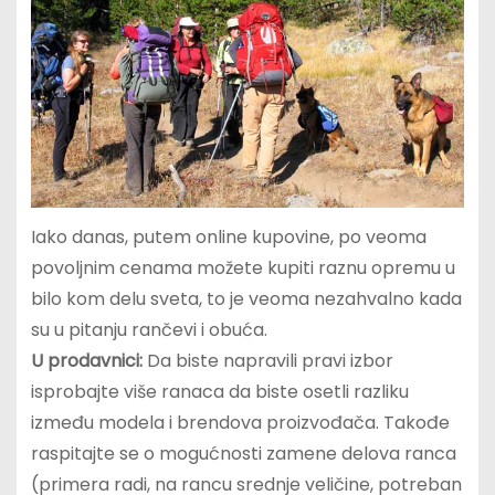
Iako danas, putem online kupovine, po veoma
povoljnim cenama možete kupiti raznu opremu u
bilo kom delu sveta, to je veoma nezahvalno kada
su u pitanju rančevi i obuća.
U prodavnici:
Da biste napravili pravi izbor
isprobajte više ranaca da biste osetli razliku
između modela i brendova proizvođača. Takođe
raspitajte se o mogućnosti zamene delova ranca
(primera radi, na rancu srednje veličine, potreban