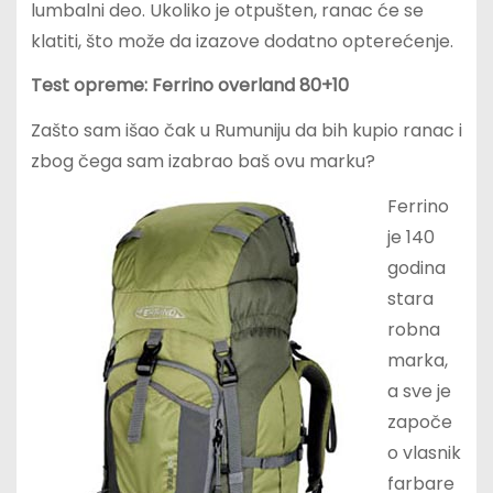
lumbalni deo. Ukoliko je otpušten, ranac će se
klatiti, što može da izazove dodatno opterećenje.
Test opreme: Ferrino overland 80+10
Zašto sam išao čak u Rumuniju da bih kupio ranac i
zbog čega sam izabrao baš ovu marku?
Ferrino
je 140
godina
stara
robna
marka,
a sve je
započe
o vlasnik
farbare