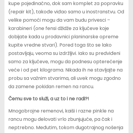
kupe pojedinačno, dok sam komplet za popravku
(repair kit), takođe viđao samo u inostranstvu. Od
velike pomoći mogu da vam budu privesci –
karabineri (one fensi džidže za ključeve koje
dobijate kada u prodavnici planinarske opreme
kupite vredne stvari). Pored toga što se lako
postavljaju, veoma su izdržljivi. Iako su predviđeni
samo za ključeve, mogu da podnesu opterećenje
veće i od pet kilograma. Nikada ih ne stavljajte na
probu sa važnim stvarima, ali uvek mogu zgodno
da zamene pokidan remen na rancu.
Čemu sve to služi, a uz to i ne radi?!
Mnogobrojne remenovi, kaiši i razne pinkle na
rancu mogu delovati vrlo zbunjujuće, pa čak i
neptrebno. Međutim, tokom dugotrajnog nošenja