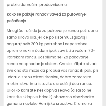
probi u domaćim prodavnicama.
Kako se pakuje ranac? Saveti za putovanje i
pešačenje
Mnogi će reći da je za pakovanje ranca potrebna
samo sirova sila, jer će po sistemu „zgužvaj i
naguraj” svih 200 kg potrebne i nepotrebne
opreme nekim čudom ipak završiti u vašem 70-
litarskom rancu. Uozbiljimo se! Za pakovanje
ranca neophodan je sistem. Čvrste i šiljate stvari:
Sve ono što može da probuši vaš ranac ili, pak, pri
udaru o stenu ošteti tkaninu, dobro zamotajte
mekim stvarima i stavite u središnji deo ranca.
Ukoliko koristite nesklopiva sečiva (a zašto ne
koristite sklopive brice?) obavezno obezbedite
gumene navlake Hemijska sredstva: Kreme za