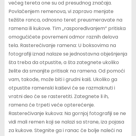
većeg tereta one su od presudnog značaja.
Povlačenjem remenova, vi zapravo menjate
težište ranca, odnosno teret preusmeravate na
ramena ili kukove. Tim „raspoređivanjem” pritiska
omogućićete povremeni odmor raznih delova
tela. Rasterećivanje ramena: U boksovima na
fotografiji iznad nalaze se jednostavna obješnjenja
šta treba da otpustite, a šta zategnete ukoliko
želite da smanjite pritisak na ramena. Od pomoći
vam, takođe, može biti i grudni kaiš. Ukoliko ga
otpustite ramenski kaiševi će se razmaknuti i
vratni deo će se rasteretiti. Zategnete li ih,
ramena će trpeti veće opterećenje.
Rasterećivanje kukova: Na gornjoj fotografiji se ne
vidi mali remen koji se nalazi sa strane, iza pojasa
za kukove. Stegnite ga i ranac će bolje naleći na