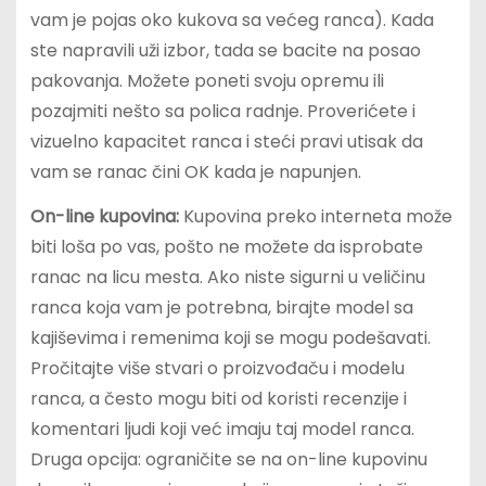
vam je pojas oko kukova sa većeg ranca). Kada
ste napravili uži izbor, tada se bacite na posao
pakovanja. Možete poneti svoju opremu ili
pozajmiti nešto sa polica radnje. Proverićete i
vizuelno kapacitet ranca i steći pravi utisak da
vam se ranac čini OK kada je napunjen.
On-line kupovina:
Kupovina preko interneta može
biti loša po vas, pošto ne možete da isprobate
ranac na licu mesta. Ako niste sigurni u veličinu
ranca koja vam je potrebna, birajte model sa
kajiševima i remenima koji se mogu podešavati.
Pročitajte više stvari o proizvođaču i modelu
ranca, a često mogu biti od koristi recenzije i
komentari ljudi koji već imaju taj model ranca.
Druga opcija: ograničite se na on-line kupovinu