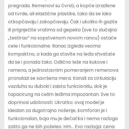
pregrada. Remenovi su čvrsti, a kopče izrađene
od tvrde, ali elastične plastike, tako da se lako
otkopčavaju i zakopčavaju. Čak i ukoliko ih gazite
ili prignječite vratima od gepeka (sve to slučajno
„testirao” na sopstvenom novom rancu) ostaće
cele i funkcionalne. Ranac izgleda veoma
kompaktno, a kada ga stavite na leđa shvatate
da se i ponaša tako. Odlično leže na kukove i
ramena, a jednostavnim pomeranjem remenova
pronalazi se savršena mera. Kanali za cirkulaciju
vazduha su duboki i zaista funkcionišu, dok je
tapacirung na celim leđima impozantan. Sve to
doprinosi udobnosti. Ukratko: ovaj model je
idealan za dugotrajno nošenje, komforan je i
funkcionalan, boja mu je dečačka i nema razloga
zašto ga ne bih poželeo. Hm… Evo razloga: cena