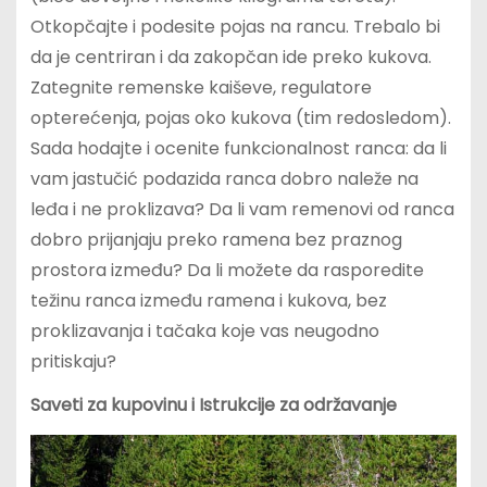
Otkopčajte i podesite pojas na rancu. Trebalo bi
da je centriran i da zakopčan ide preko kukova.
Zategnite remenske kaiševe, regulatore
opterećenja, pojas oko kukova (tim redosledom).
Sada hodajte i ocenite funkcionalnost ranca: da li
vam jastučić podazida ranca dobro naleže na
leđa i ne proklizava? Da li vam remenovi od ranca
dobro prijanjaju preko ramena bez praznog
prostora između? Da li možete da rasporedite
težinu ranca između ramena i kukova, bez
proklizavanja i tačaka koje vas neugodno
pritiskaju?
Saveti za kupovinu i Istrukcije za održavanje