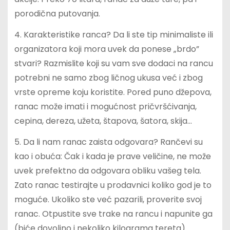
porodična putovanja.
4. Karakteristike ranca? Da li ste tip minimaliste ili
organizatora koji mora uvek da ponese „brdo”
stvari? Razmislite koji su vam sve dodaci na rancu
potrebni ne samo zbog ličnog ukusa već i zbog
vrste opreme koju koristite. Pored puno džepova,
ranac može imati i mogućnost pričvršćivanja,
cepina, dereza, užeta, štapova, šatora, skija…
5. Da li nam ranac zaista odgovara? Rančevi su
kao i obuća: Čak i kada je prave veličine, ne može
uvek prefektno da odgovara obliku vašeg tela.
Zato ranac testirajte u prodavnici koliko god je to
moguće. Ukoliko ste već pazarili, proverite svoj
ranac. Otpustite sve trake na rancu i napunite ga
(biće dovoljno i nekoliko kilograma tereta).