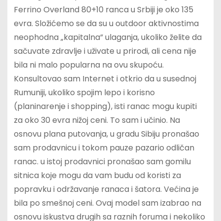
Ferrino Overland 80+10 ranca u Srbiji je oko 135
evra. Složićemo se da su u outdoor aktivnostima
neophodna „kapitalna” ulaganja, ukoliko želite da
sačuvate zdravlje i uživate u prirodi, ali cena nije
bila ni malo popularna na ovu skupoću.
Konsultovao sam Internet i otkrio da u susednoj
Rumuniji, ukoliko spojim lepo i korisno
(planinarenje i shopping), isti ranac mogu kupiti
za oko 30 evra nižoj ceni. To sam i učinio. Na
osnovu plana putovanja, u gradu Sibiju pronašao
sam prodavnicu i tokom pauze pazario odličan
ranac. u istoj prodavnici pronašao sam gomilu
sitnica koje mogu da vam budu od koristi za
popravku i održavanje ranaca i šatora. Većina je
bila po smešnoj ceni. Ovaj model sam izabrao na
osnovu iskustva drugih sa raznih foruma i nekoliko