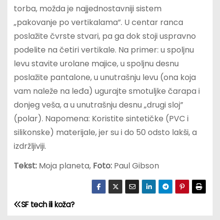
torba, možda je najjednostavniji sistem
„pakovanje po vertikalama”. U centar ranca
poslažite čvrste stvari, pa ga dok stoji uspravno
podelite na četiri vertikale. Na primer: u spoljnu
levu stavite urolane majice, u spoljnu desnu
poslažite pantalone, u unutrašnju levu (ona koja
vam naleže na leđa) ugurajte smotuljke čarapa i
donjeg veša, a u unutrašnju desnu „drugi sloj”
(polar). Napomena: Koristite sintetičke (PVC i
silikonske) materijale, jer su i do 50 odsto lakši, a
izdržljiviji.
Tekst:
Moja planeta,
Foto:
Paul Gibson
SF tech ili koža?
К