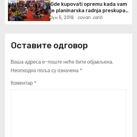
Gde kupovati opremu kada vam
а
je planinarska radnja preskupa
ili nemaju vaš broj?
Јун 5, 2018
Jovan Jarić
Оставите одговор
Ваша адреса е-поште неће бити објављена.
Неопходна поља су означена
*
Коментар
*