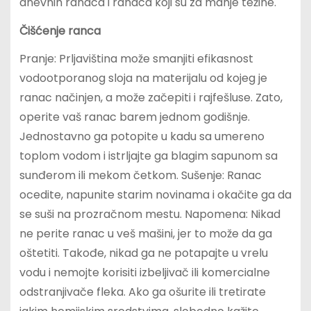
dnevnih ranaca i ranaca koji su za manje težine.
Čišćenje ranca
Pranje: Prljaviština može smanjiti efikasnost
vodootporanog sloja na materijalu od kojeg je
ranac načinjen, a može začepiti i rajfešluse. Zato,
operite vaš ranac barem jednom godišnje.
Jednostavno ga potopite u kadu sa umereno
toplom vodom i istrljajte ga blagim sapunom sa
sunđerom ili mekom četkom. Sušenje: Ranac
ocedite, napunite starim novinama i okačite ga da
se suši na prozračnom mestu. Napomena: Nikad
ne perite ranac u veš mašini, jer to može da ga
oštetiti. Takođe, nikad ga ne potapajte u vrelu
vodu i nemojte korisiti izbeljivač ili komercialne
odstranjivače fleka. Ako ga ošurite ili tretirate