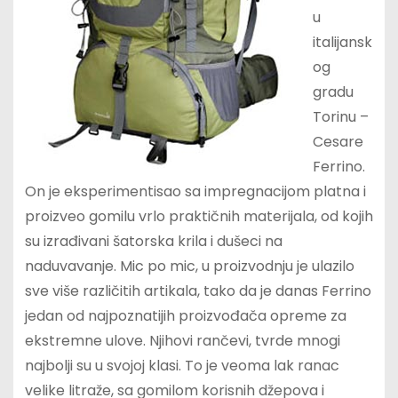
u
italijansk
og
gradu
Torinu –
Cesare
Ferrino.
On je eksperimentisao sa impregnacijom platna i
proizveo gomilu vrlo praktičnih materijala, od kojih
su izrađivani šatorska krila i dušeci na
naduvavanje. Mic po mic, u proizvodnju je ulazilo
sve više različitih artikala, tako da je danas Ferrino
jedan od najpoznatijih proizvođača opreme za
ekstremne ulove. Njihovi rančevi, tvrde mnogi
najbolji su u svojoj klasi. To je veoma lak ranac
velike litraže, sa gomilom korisnih džepova i