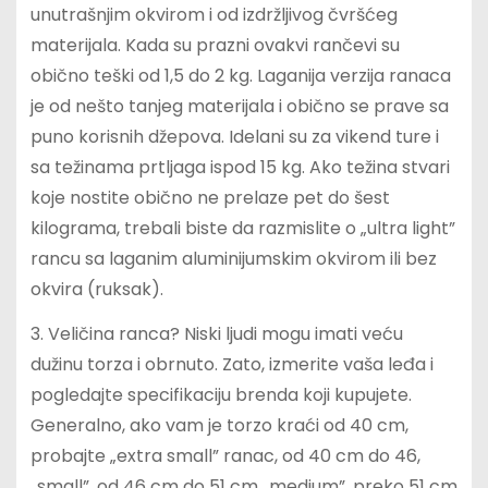
unutrašnjim okvirom i od izdržljivog čvršćeg
materijala. Kada su prazni ovakvi rančevi su
obično teški od 1,5 do 2 kg. Laganija verzija ranaca
je od nešto tanjeg materijala i obično se prave sa
puno korisnih džepova. Idelani su za vikend ture i
sa težinama prtljaga ispod 15 kg. Ako težina stvari
koje nostite obično ne prelaze pet do šest
kilograma, trebali biste da razmislite o „ultra light”
rancu sa laganim aluminijumskim okvirom ili bez
okvira (ruksak).
3. Veličina ranca? Niski ljudi mogu imati veću
dužinu torza i obrnuto. Zato, izmerite vaša leđa i
pogledajte specifikaciju brenda koji kupujete.
Generalno, ako vam je torzo kraći od 40 cm,
probajte „extra small” ranac, od 40 cm do 46,
„small”, od 46 cm do 51 cm „medium”, preko 51 cm