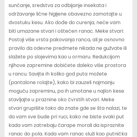
sunčanje, sredstva za odbijanje insekata i
održavanje lične higijene obavezno zamotajte u
dvostuku kesu. Ako dođe do curenja, neće vam
biti umazane stvari i oštećen ranac. Meke stvari:
Postoji više vrsta pakovanja ranca, ali je osnovno
pravilo da odevne predmete nikada ne gužvate ili
slažete po slojevima kao u ormaru. Redukcijom
njihove zapremine dobićete daleko više prostora
u rancu. Savijte ih koliko god puta možete
(pantalone rolajte), kako bi zauzeli najmanju
moguću zapreminu, pa ih umotane u najlon kese
stavljajte u praznine oko čvrstih stvari. Meke
stvari grupišite tako da znate gde se šta nalazi, te
da vam sve bude pri ruci, kako ne biste svaki put
kada vam zatrebaju čarape morali da ispraznite
ranac do pola. Kada vam ranac služi kao putnička