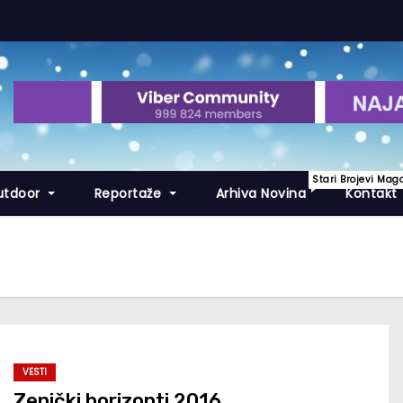
Stari Brojevi Mag
utdoor
Reportaže
Arhiva Novina
Kontakt
VESTI
Zenički horizonti 2016.