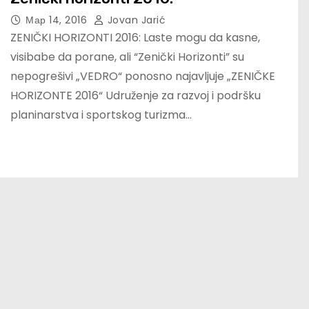
Мар 14, 2016
Jovan Jarić
ZENIČKI HORIZONTI 2016: Laste mogu da kasne,
visibabe da porane, ali “Zenički Horizonti” su
nepogrešivi „VEDRO“ ponosno najavljuje „ZENIČKE
HORIZONTE 2016“ Udruženje za razvoj i podršku
planinarstva i sportskog turizma…