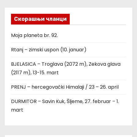
Скорашњи чланци
Moja planeta br. 92.
Rtanj – zimski uspon (10. januar)
BJELASICA – Troglava (2072 m), Zekova glava
(2117 m), 13-15. mart
PRENJ – hercegovački Himalaji / 23 – 26. april
DURMITOR – Savin Kuk, Šljeme, 27. februar – 1.
mart