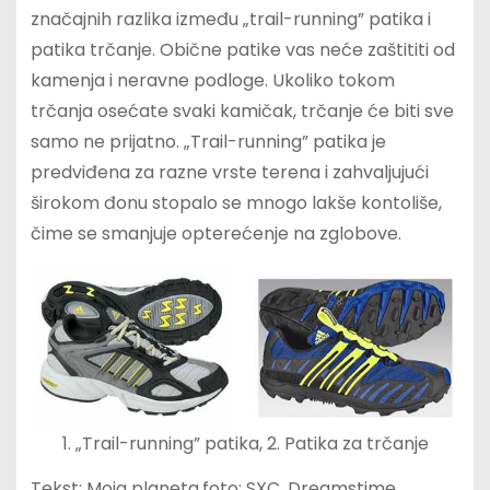
značajnih razlika između „trail-running” patika i
patika trčanje. Obične patike vas neće zaštititi od
kamenja i neravne podloge. Ukoliko tokom
trčanja osećate svaki kamičak, trčanje će biti sve
samo ne prijatno. „Trail-running” patika je
predviđena za razne vrste terena i zahvaljujući
širokom đonu stopalo se mnogo lakše kontoliše,
čime se smanjuje opterećenje na zglobove.
1. „Trail-running” patika, 2. Patika za trčanje
Tekst: Moja planeta,foto: SXC, Dreamstime