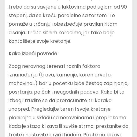
treba da su savijene u laktovima pod uglom od 90
stepeni, da se kreću paralelno sa torzom. To
pomaže u trčanju i obezbeđuje pravilan ritam
disanja. Trčite sitnim koracima, jer tako bolje
kontolišete svoje kretanje.
Kako izbeći povrede
Zbog neravnog terena i raznih faktora
iznanađenja (trava, kamenje, koren drveta,
mahovina…) bar u početku biće čestog zapinjanja,
posrtanja, pa čak i neugodnih padova. Kako bi to
izbegli trudite se da proračunate tri koraka
unapred. Pregledajte teren i svoje kretanje
planirajte u skladu sa neravninama i preprekama.
Kada je staza klizava ili suviše strma, prestanite da
trčite i nastavite bržim hodom. Pazite na klizave