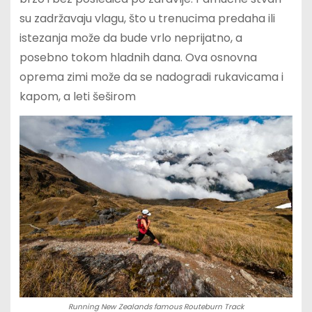
su zadržavaju vlagu, što u trenucima predaha ili
istezanja može da bude vrlo neprijatno, a
posebno tokom hladnih dana. Ova osnovna
oprema zimi može da se nadogradi rukavicama i
kapom, a leti šeširom
Running New Zealands famous Routeburn Track