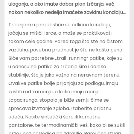
ulaganja, a ako imate dobar plan trčanja, već
nakon nekoliko nedelja imaćete zavidnu kondiciju…
Trčanjem u prirodi stiče se odlična kondicija,
jačaju se mišići i srce, a može se praktikovati
tokom cele godine. Pored toga što ste na čistom
vazduhu, posebna prednost je što ne košta puno.
Biće vam potrebne „trail-running” patike, koje su
u odnosu na patike za trčanje šire i daleko
stabilnije, što je jako važno na neravnom terenu.
Ovakve patike bolje prijanjaju za podlogu, imaju
zaštitu od kamenja, a kako imaju manje
tapacirunga, stopalo je bliže zemlji, čime se
sprečava izvrtanje zgloba. Izaberite prijatnu
odeću. Nosite sintetički šorc ili komotne
pantalone, te termodinamički veš, kako bi se sušili
brzo i bez posledica po zdravlje. Pamučne stvari