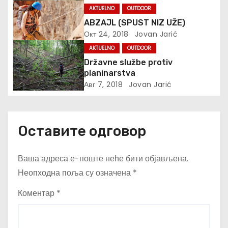
а
AKTUELNO
OUTDOOR
ABZAJL (SPUST NIZ UŽE)
н
Окт 24, 2018
Jovan Jarić
к
AKTUELNO
OUTDOOR
Državne službe protiv
а
planinarstva
Авг 7, 2018
Jovan Jarić
Оставите одговор
Ваша адреса е-поште неће бити објављена.
Неопходна поља су означена
*
Коментар
*