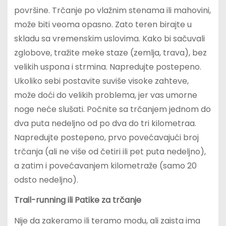
površine. Trčanje po vlažnim stenama ili mahovini,
može biti veoma opasno. Zato teren birajte u
skladu sa vremenskim uslovima. Kako bi sačuvali
zglobove, tražite meke staze (zemlja, trava), bez
velikih uspona i strmina. Napredujte postepeno.
Ukoliko sebi postavite suviše visoke zahteve,
može doći do velikih problema, jer vas umorne
noge neće slušati. Počnite sa trčanjem jednom do
dva puta nedeljno od po dva do tri kilometraa.
Napredujte postepeno, prvo povećavajući broj
trčanja (ali ne više od četiri ili pet puta nedeljno),
a zatim i povećavanjem kilometraže (samo 20
odsto nedeljno).
Trail-running ili Patike za trčanje
Nije da zakeramo ili teramo modu, ali zaista ima