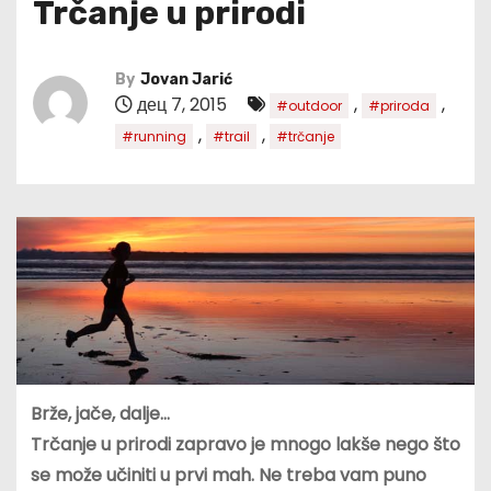
Trčanje u prirodi
By
Jovan Jarić
дец 7, 2015
,
,
#outdoor
#priroda
,
,
#running
#trail
#trčanje
Brže, jače, dalje…
Trčanje u prirodi zapravo je mnogo lakše nego što
se može učiniti u prvi mah. Ne treba vam puno