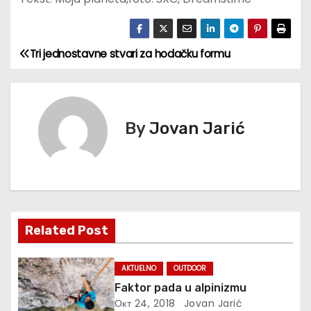
Tri jednostavne stvari za hodačku formu
К
р
е
By
Jovan Jarić
т
а
њ
Related Post
е
ч
AKTUELNO
OUTDOOR
Faktor pada u alpinizmu
л
Окт 24, 2018
Jovan Jarić