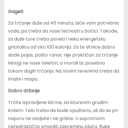
Gageti
Za trčanje duže od 45 minuta, biće vam potrebna
voda, pa treba da nose tečnosti u bočici. Takođe,
za duže ture treba poneti i neku energetsku
grickalicu od oko 100 kalorija. Za te sitnice dobro
dođe pojas, pošto ranac nije praktičan za trčanje
Mnogi ne nose telefon, a morali bi, posebno
tokom dugih trčanja. Na novim terenima treba da
imate i mapu.
Dobro držanje
Trčite ispravljene kičme, sa isturenim grudim
košem. Telo treba da bude opušteno, ali da se pri
naporu ne savijate i ne grbite. U suprotnom
ćetedrastično smanjiti zapreminu pluća. Ruke