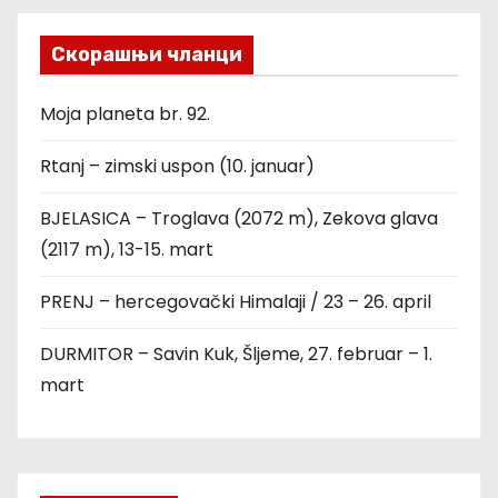
Скорашњи чланци
Moja planeta br. 92.
Rtanj – zimski uspon (10. januar)
BJELASICA – Troglava (2072 m), Zekova glava
(2117 m), 13-15. mart
PRENJ – hercegovački Himalaji / 23 – 26. april
DURMITOR – Savin Kuk, Šljeme, 27. februar – 1.
mart