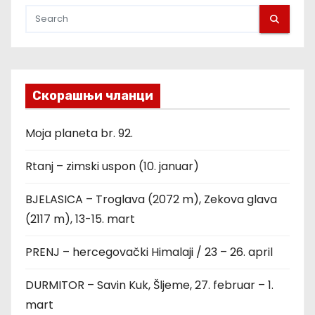
Скорашњи чланци
Moja planeta br. 92.
Rtanj – zimski uspon (10. januar)
BJELASICA – Troglava (2072 m), Zekova glava
(2117 m), 13-15. mart
PRENJ – hercegovački Himalaji / 23 – 26. april
DURMITOR – Savin Kuk, Šljeme, 27. februar – 1.
mart