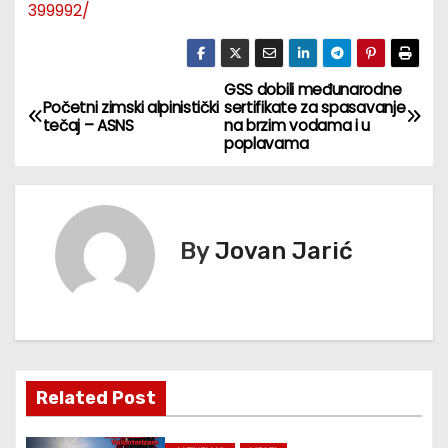
399992/
GSS dobili međunarodne
К
Početni zimski alpinistički
sertifikate za spasavanje
tečaj – ASNS
na brzim vodama i u
р
poplavama
е
т
By
Jovan Jarić
а
њ
е
ч
Related Post
л