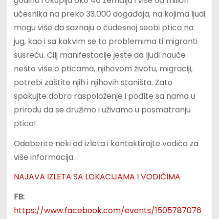
godina i okuplja oko 40 zemalja i više od milion
učesnika na preko 33.000 događaja, na kojima ljudi
mogu više da saznaju o čudesnoj seobi ptica na
jug, kao i sa kakvim se to problemima ti migranti
susreću. Cilj manifestacije jeste da ljudi nauče
nešto više o pticama, njihovom životu, migraciji,
potrebi zaštite njih i njihovih staništa. Zato
spakujte dobro raspoloženje i pođite sa nama u
prirodu da se družimo i uživamo u posmatranju
ptica!
Odaberite neki od izleta i kontaktirajte vodiča za
više informacija.
NAJAVA IZLETA SA LOKACIJAMA I VODIČIMA
FB:
https://www.facebook.com/events/1505787076