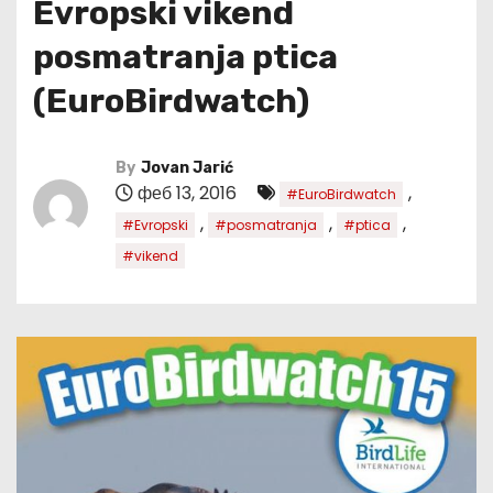
Evropski vikend
posmatranja ptica
(EuroBirdwatch)
By
Jovan Jarić
феб 13, 2016
,
#EuroBirdwatch
,
,
,
#Evropski
#posmatranja
#ptica
#vikend