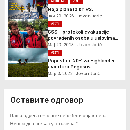
AKTUELNO
VESTI
а
Moja planeta br. 92.
Јан 29, 2026
Jovan Jarić
н
VESTI
к
GSS – protokoli evakuacije
povređenih osoba u uslovima
а
prirodnih katastrofa
Мај 20, 2023
Jovan Jarić
VESTI
Popust od 20% za Highlander
avanturu Pegasus
Мар 3, 2023
Jovan Jarić
Оставите одговор
Ваша адреса е-поште неће бити објављена.
Неопходна поља су означена
*