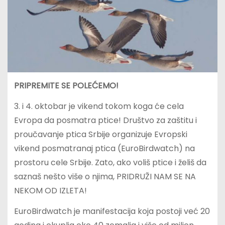
PRIPREMITE SE POLEĆEMO!
3. i 4. oktobar je vikend tokom koga će cela
Evropa da posmatra ptice! Društvo za zaštitu i
proučavanje ptica Srbije organizuje Evropski
vikend posmatranaj ptica (EuroBirdwatch) na
prostoru cele Srbije. Zato, ako voliš ptice i želiš da
saznaš nešto više o njima, PRIDRUŽI NAM SE NA
NEKOM OD IZLETA!
EuroBirdwatch je manifestacija koja postoji već 20