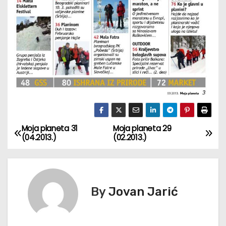
Moja planeta 31
Moja planeta 29
К
(04.2013.)
(02.2013.)
р
е
By
Jovan Jarić
т
а