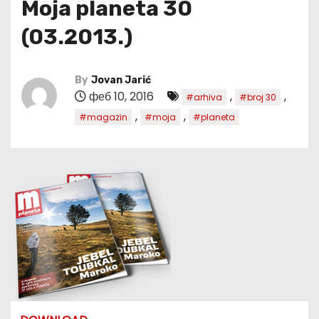
Moja planeta 30
(03.2013.)
By
Jovan Jarić
феб 10, 2016
,
,
#arhiva
#broj 30
,
,
#magazin
#moja
#planeta