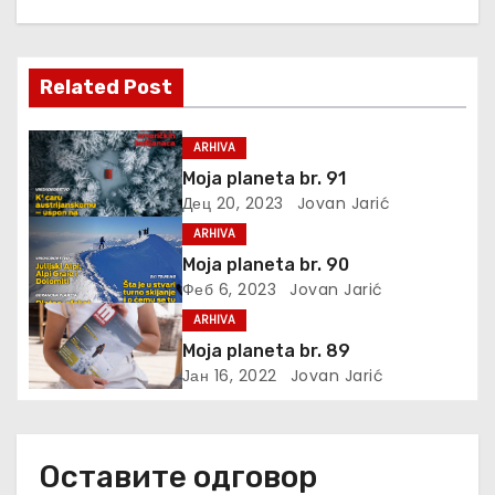
њ
е
Related Post
ч
ARHIVA
л
Moja planeta br. 91
Дец 20, 2023
Jovan Jarić
а
ARHIVA
н
Moja planeta br. 90
Феб 6, 2023
Jovan Jarić
к
ARHIVA
а
Moja planeta br. 89
Јан 16, 2022
Jovan Jarić
Оставите одговор