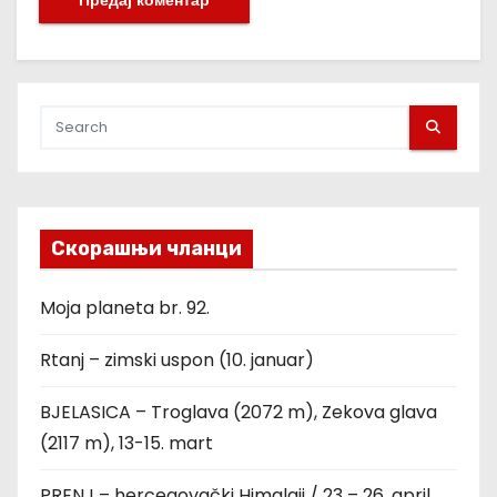
Скорашњи чланци
Moja planeta br. 92.
Rtanj – zimski uspon (10. januar)
BJELASICA – Troglava (2072 m), Zekova glava
(2117 m), 13-15. mart
PRENJ – hercegovački Himalaji / 23 – 26. april