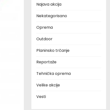
Najava akcija
Nekategorisano
Oprema
Outdoor
Planinsko trčanje
Reportaže
Tehnička oprema
Velike akcije
Vesti