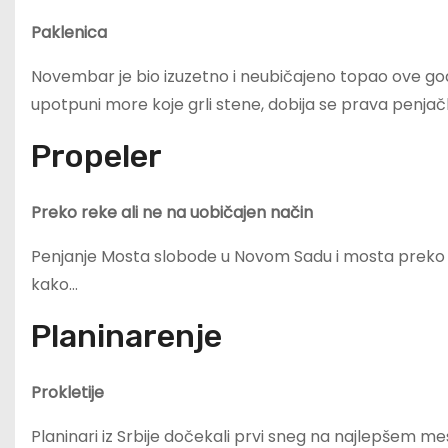
Paklenica
Novembar je bio izuzetno i neubičajeno topao ove godi
upotpuni more koje grli stene, dobija se prava penja
Propeler
Preko reke ali ne na uobičajen način
Penjanje Mosta slobode u Novom Sadu i mosta preko T
kako…
Planinarenje
Prokletije
Planinari iz Srbije dočekali prvi sneg na najlepšem 