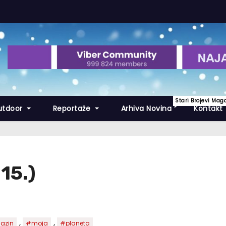
Stari Brojevi Mag
utdoor
Reportaže
Arhiva Novina
Kontakt
15.)
,
,
azin
#moja
#planeta