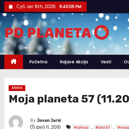
S
Суб. авг 8th, 2026
6:40:07 PM
k
i
p
t
o
c
o
Početna
Najave Akcija
Vesti
O
n
t
e
ARHIVA
n
Moja planeta 57 (11.20
t
By
Jovan Jarić
феб 11, 2016
,
,
#arhiva
#broj 57
#mag