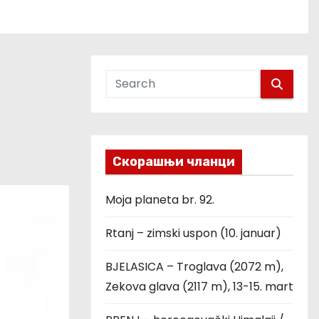
Скорашњи чланци
Moja planeta br. 92.
Rtanj – zimski uspon (10. januar)
BJELASICA – Troglava (2072 m),
Zekova glava (2117 m), 13-15. mart