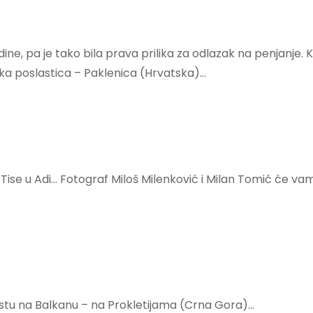
ne, pa je tako bila prava prilika za odlazak na penjanje.
čka poslastica – Paklenica (Hrvatska)…
ise u Adi… Fotograf Miloš Milenković i Milan Tomić će va
mestu na Balkanu – na Prokletijama (Crna Gora)…