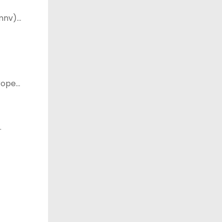
 mnv)…
vrope…
…