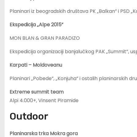
Planinari iz beogradskih društava PK „Balkan” i PSD „K
Ekspedicija „Alpe 2015”
MON BLAN & GRAN PARADIZO
Ekspedicija organizaciji banjalučkog PAK „Summit”, 
Karpati – Moldoveanu
Planinari „Pobede”, „Konjuha” i ostalih planinarskih dr
Extreme summit team
Alpi 4.000+, Vinsent Piramide
Outdoor
Planinarska trka Mokra gora