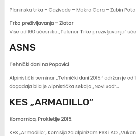
Planinska trka – Gazivode – Mokra Gora – Zubin Potok,
Trka preživljavanja – Zlatar
Više od 160 učesnika „Telenor Trke preživljavanja” uče
ASNS
Tehnički dani na Popovici
Alpinistički seminar „Tehnički dani 2015.” održan je od
događaja bila je Alpnistička sekcija „Novi Sad”…
KES „ARMADILLO”
Komarnica, Prokletije 2015.
KES „Armadillo”, Komisija za alpinizam PSS i AO „Vukan” 