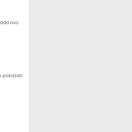
 Kada ovo
m pokazati