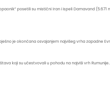
opaonik” posetili su mistični Iran i ispeli Damavand (5.671
uspješno je okončana osvajanjem najvišeg vrha zapadne E
uštava koji su učestvovali u pohodu na najviši vrh Rumunije