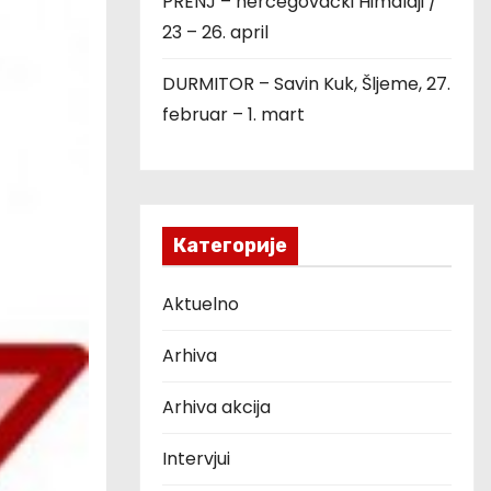
PRENJ – hercegovački Himalaji /
23 – 26. april
DURMITOR – Savin Kuk, Šljeme, 27.
februar – 1. mart
Категорије
Aktuelno
Arhiva
Arhiva akcija
Intervjui