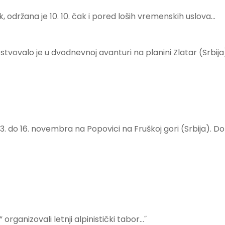
 održana je 10. 10. čak i pored loših vremenskih uslova…
stvovalo je u dvodnevnoj avanturi na planini Zlatar (Srbija
 13. do 16. novembra na Popovici na Fruškoj gori (Srbija). 
organizovali letnji alpinistički tabor…˝