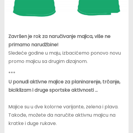
Završen je rok za naručivanje majica, više ne
primamo narudžbine!
Sledeće godine u maju, izbacićemo ponovo novu
promo majicu sa drugim dizajnom.
***
U ponudi aktivne majice za planinarenje, trčanje,
biciklizam i druge sportske aktivnosti …
Majice su u dve kolorne varijante, zelena i plava.
Takođe, možete da naručite aktivnu majicu na
kratke i duge rukave.