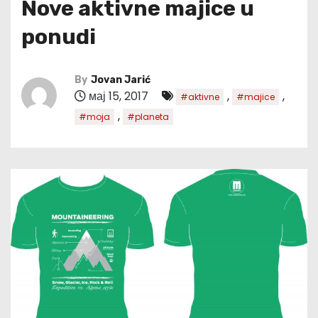
Nove aktivne majice u
ponudi
By
Jovan Jarić
мај 15, 2017
,
,
#aktivne
#majice
,
#moja
#planeta