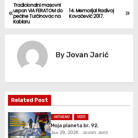
Tradicionalni masovni
К
uspon VIA FERATOM do
14. Memorijal Radivoj
pećine Turčinovac na
Kovačević 2017.
р
Kablaru
е
т
By
Jovan Jarić
а
њ
е
ч
Related Post
л
AKTUELNO
VESTI
а
Moja planeta br. 92.
Јан 29, 2026
Jovan Jarić
н