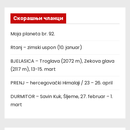
Скорашњи чланци
Moja planeta br. 92.
Rtanj – zimski uspon (10. januar)
BJELASICA – Troglava (2072 m), Zekova glava
(2117 m), 13-15. mart
PRENJ – hercegovački Himalaji / 23 – 26. april
DURMITOR – Savin Kuk, Šljeme, 27. februar – 1.
mart