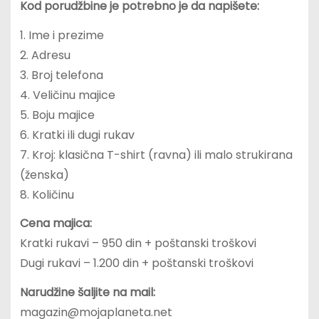
Kod porudžbine je potrebno je da napišete:
1. Ime i prezime
2. Adresu
3. Broj telefona
4. Veličinu majice
5. Boju majice
6. Kratki ili dugi rukav
7. Kroj: klasična T-shirt (ravna) ili malo strukirana
(ženska)
8. Količinu
Cena majica:
Kratki rukavi – 950 din + poštanski troškovi
Dugi rukavi – 1.200 din + poštanski troškovi
Narudžine šaljite na mail:
magazin@mojaplaneta.net