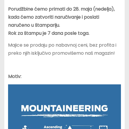
Porudžbine ćemo primati do 28. maja (nedelja),
kada ćemo zatvoriti naručivanje i poslati
naručeno u štampariju.
Rok za štampu je 7 dana posle toga.
Majice se prodaju po nabavnoj ceni, bez profita i
preko njih isključivo promovišemo naš magazin!
Motiv: