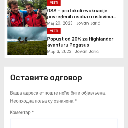
VESTI
к
GSS – protokoli evakuacije
povređenih osoba u uslovima
а
prirodnih katastrofa
Мај 20, 2023
Jovan Jarić
VESTI
Popust od 20% za Highlander
avanturu Pegasus
Мар 3, 2023
Jovan Jarić
Оставите одговор
Ваша адреса е-поште неће бити објављена.
Неопходна поља су означена
*
Коментар
*