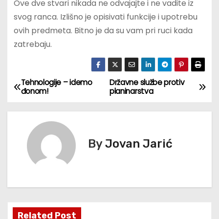
Ove dve stvari nikada ne odvajajte i ne vadite iz
svog ranca. Izlišno je opisivati funkcije i upotrebu
ovih predmeta. Bitno je da su vam pri ruci kada
zatrebaju.
Tehnologije – idemo
Državne službe protiv
К
đonom!
planinarstva
р
е
By
Jovan Jarić
т
а
њ
е
Related Post