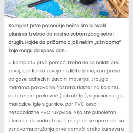
Komplet prve pomoći je nešto što bi svaki
planinar trebao da nosi sa sobom zbog sebe i
drugih. Hajde da pričamo o još nekim „sitnicama”
koje mogu da spasu dan…
U kompletu prve pomoći treba da se nalazi prvi
zavoj, par kaliko zavoja različite širine, komprese
od gaze, adhezivni zavojni materijal, trougla
marama, pakovanje flastera, flaster na kalemu,
izotermalni prekrivač (astrofolija), sigurnosne igle,
makazice, igle sigurnice, par PVC kesa i
nezaobilazne PVC rukavice. Ako ste punoletan
planinar, do sada ste već mogli da se upoznate sa
osnovama pružanja prve pomoći preko kurseva u