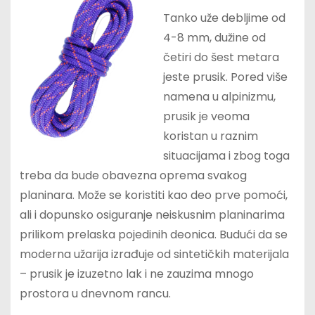
Tanko uže debljime od
4-8 mm, dužine od
četiri do šest metara
jeste prusik. Pored više
namena u alpinizmu,
prusik je veoma
koristan u raznim
situacijama i zbog toga
treba da bude obavezna oprema svakog
planinara. Može se koristiti kao deo prve pomoći,
ali i dopunsko osiguranje neiskusnim planinarima
prilikom prelaska pojedinih deonica. Budući da se
moderna užarija izrađuje od sintetičkih materijala
– prusik je izuzetno lak i ne zauzima mnogo
prostora u dnevnom rancu.