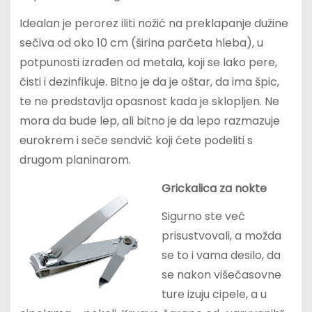
Idealan je perorez iliti nožić na preklapanje dužine
sečiva od oko 10 cm (širina parčeta hleba), u
potpunosti izrađen od metala, koji se lako pere,
čisti i dezinfikuje. Bitno je da je oštar, da ima špic,
te ne predstavlja opasnost kada je sklopljen. Ne
mora da bude lep, ali bitno je da lepo razmazuje
eurokrem i seče sendvič koji ćete podeliti s
drugom planinarom.
Grickalica za nokte
Sigurno ste već
prisustvovali, a možda
se to i vama desilo, da
se nakon višečasovne
ture izuju cipele, a u