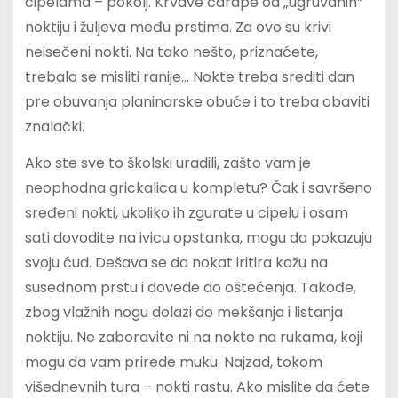
cipelama – pokolj. Krvave čarape od „ugruvanih”
noktiju i žuljeva među prstima. Za ovo su krivi
neisečeni nokti. Na tako nešto, priznaćete,
trebalo se misliti ranije… Nokte treba srediti dan
pre obuvanja planinarske obuće i to treba obaviti
znalački.
Ako ste sve to školski uradili, zašto vam je
neophodna grickalica u kompletu? Čak i savršeno
sređeni nokti, ukoliko ih zgurate u cipelu i osam
sati dovodite na ivicu opstanka, mogu da pokazuju
svoju ćud. Dešava se da nokat iritira kožu na
susednom prstu i dovede do oštećenja. Takođe,
zbog vlažnih nogu dolazi do mekšanja i listanja
noktiju. Ne zaboravite ni na nokte na rukama, koji
mogu da vam prirede muku. Najzad, tokom
višednevnih tura – nokti rastu. Ako mislite da ćete