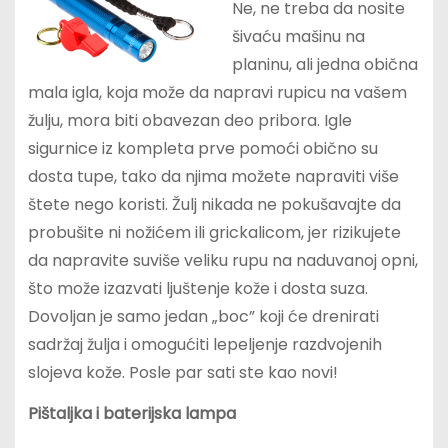
Ne, ne treba da nosite
šivaću mašinu na
planinu, ali jedna obična
mala igla, koja može da napravi rupicu na vašem
žulju, mora biti obavezan deo pribora. Igle
sigurnice iz kompleta prve pomoći obično su
dosta tupe, tako da njima možete napraviti više
štete nego koristi. Žulj nikada ne pokušavajte da
probušite ni nožićem ili grickalicom, jer rizikujete
da napravite suviše veliku rupu na naduvanoj opni,
što može izazvati ljuštenje kože i dosta suza.
Dovoljan je samo jedan „boc” koji će drenirati
sadržaj žulja i omogućiti lepeljenje razdvojenih
slojeva kože. Posle par sati ste kao novi!
Pištaljka i baterijska lampa