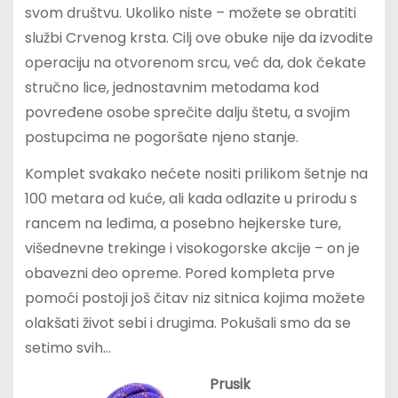
svom društvu. Ukoliko niste – možete se obratiti
službi Crvenog krsta. Cilj ove obuke nije da izvodite
operaciju na otvorenom srcu, već da, dok čekate
stručno lice, jednostavnim metodama kod
povređene osobe sprečite dalju štetu, a svojim
postupcima ne pogoršate njeno stanje.
Komplet svakako nećete nositi prilikom šetnje na
100 metara od kuće, ali kada odlazite u prirodu s
rancem na leđima, a posebno hejkerske ture,
višednevne trekinge i visokogorske akcije – on je
obavezni deo opreme. Pored kompleta prve
pomoći postoji još čitav niz sitnica kojima možete
olakšati život sebi i drugima. Pokušali smo da se
setimo svih…
Prusik