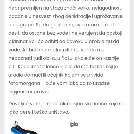
nepripremljen na stazu znači veliku nelagodnost,
padanje u nesvest zbog dehidracije i ugrožavanje
cele grupe. Sa druge strane, svakome se može
desiti da ostane bez vode i ne verujem da postoji
planinar koji će odbiti da čoveku u problemu da
vode. Ali budimo realni, niko ne voli da mu
nepoznati ljudi oblizuju flašu iz koje će on kasnije
piti. Kada imate lonče – bilo da ste hajker koji je
uradio domaći ili očajnik kojem se priviđa
fatamorgana – biće vam lako da to uradite
higijenski ispravno.
Dovoljno vam je malo aluminijumsko lonče koje se
lako pere i teško uništava.
Igla