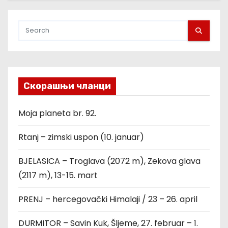
Скорашњи чланци
Moja planeta br. 92.
Rtanj – zimski uspon (10. januar)
BJELASICA – Troglava (2072 m), Zekova glava
(2117 m), 13-15. mart
PRENJ – hercegovački Himalaji / 23 – 26. april
DURMITOR – Savin Kuk, Šljeme, 27. februar – 1.