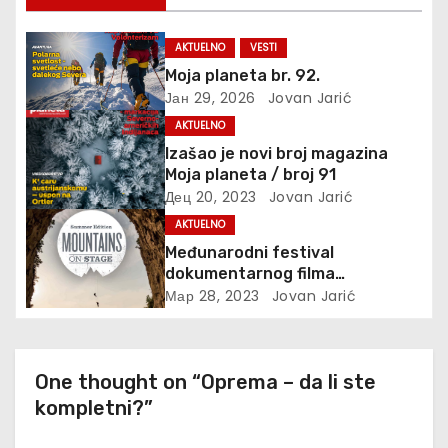
ч
AKTUELNO
VESTI
л
Moja planeta br. 92.
Јан 29, 2026
Jovan Jarić
а
AKTUELNO
н
Izašao je novi broj magazina
Moja planeta / broj 91
к
Дец 20, 2023
Jovan Jarić
AKTUELNO
а
Međunarodni festival
dokumentarnog filma
’’Mountains on Stage’’
Мар 28, 2023
Jovan Jarić
One thought on “Oprema – da li ste
kompletni?”