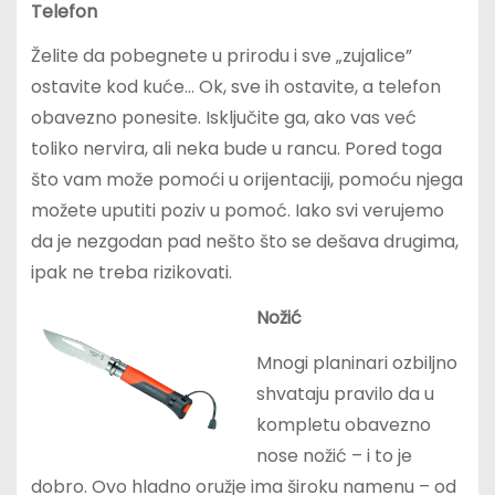
Telefon
Želite da pobegnete u prirodu i sve „zujalice”
ostavite kod kuće… Ok, sve ih ostavite, a telefon
obavezno ponesite. Isključite ga, ako vas već
toliko nervira, ali neka bude u rancu. Pored toga
što vam može pomoći u orijentaciji, pomoću njega
možete uputiti poziv u pomoć. Iako svi verujemo
da je nezgodan pad nešto što se dešava drugima,
ipak ne treba rizikovati.
Nožić
Mnogi planinari ozbiljno
shvataju pravilo da u
kompletu obavezno
nose nožić – i to je
dobro. Ovo hladno oružje ima široku namenu – od