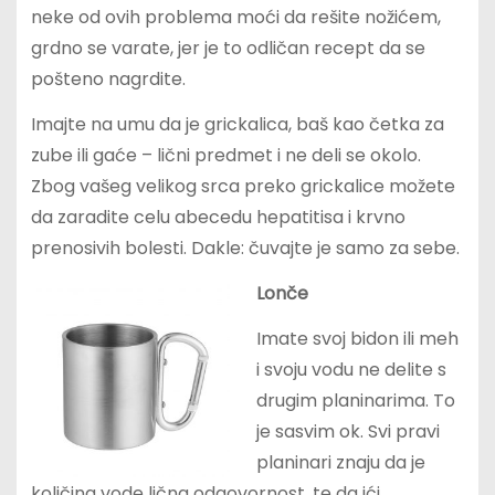
neke od ovih problema moći da rešite nožićem,
grdno se varate, jer je to odličan recept da se
pošteno nagrdite.
Imajte na umu da je grickalica, baš kao četka za
zube ili gaće – lični predmet i ne deli se okolo.
Zbog vašeg velikog srca preko grickalice možete
da zaradite celu abecedu hepatitisa i krvno
prenosivih bolesti. Dakle: čuvajte je samo za sebe.
Lonče
Imate svoj bidon ili meh
i svoju vodu ne delite s
drugim planinarima. To
je sasvim ok. Svi pravi
planinari znaju da je
količina vode lična odgovornost, te da ići