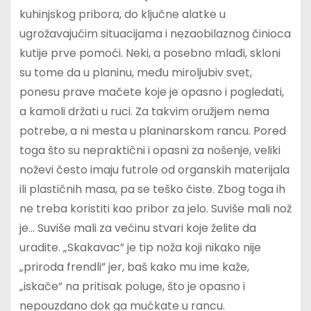
kuhinjskog pribora, do ključne alatke u
ugrožavajućim situacijama i nezaobilaznog činioca
kutije prve pomoći. Neki, a posebno mlađi, skloni
su tome da u planinu, među miroljubiv svet,
ponesu prave mačete koje je opasno i pogledati,
a kamoli držati u ruci. Za takvim oružjem nema
potrebe, a ni mesta u planinarskom rancu. Pored
toga što su nepraktični i opasni za nošenje, veliki
noževi često imaju futrole od organskih materijala
ili plastičnih masa, pa se teško čiste. Zbog toga ih
ne treba koristiti kao pribor za jelo. Suviše mali nož
je… Suviše mali za većinu stvari koje želite da
uradite. „Skakavac” je tip noža koji nikako nije
„priroda frendli” jer, baš kako mu ime kaže,
„iskače” na pritisak poluge, što je opasno i
nepouzdano dok ga mućkate u rancu.