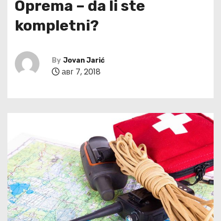
Oprema – da li ste
kompletni?
By
Jovan Jarić
авг 7, 2018