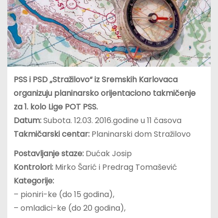
PSS i PSD „Stražilovo“ iz Sremskih Karlovaca
organizuju planinarsko orijentaciono takmičenje
za 1. kolo Lige POT PSS.
Datum:
Subota. 12.03. 2016.godine u 11 časova
Takmičarski centar:
Planinarski dom Stražilovo
Postavljanje staze:
Dućak Josip
Kontrolori:
Mirko Šarić i Predrag Tomašević
Kategorije:
– pioniri-ke (do 15 godina),
– omladici-ke (do 20 godina),