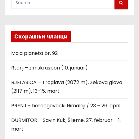
Скорашњи чланци
Moja planeta br. 92.
Rtanj – zimski uspon (10. januar)
BJELASICA – Troglava (2072 m), Zekova glava
(2117 m), 13-15. mart
PRENJ – hercegovački Himalaji / 23 – 26. april
DURMITOR – Savin Kuk, Šljeme, 27. februar – 1.
mart