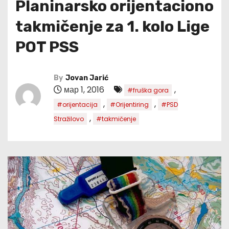
Planinarsko orijentaciono
takmičenje za 1. kolo Lige
POT PSS
By
Jovan Jarić
мар 1, 2016
,
#fruška gora
,
,
#orijentacija
#Orijentiring
#PSD
,
Stražilovo
#takmičenje