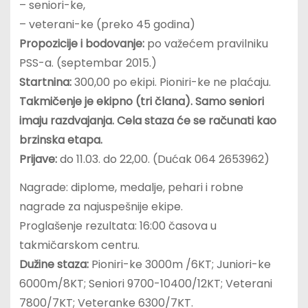
– seniori-ke,
– veterani-ke (preko 45 godina)
Propozicije i bodovanje:
po važećem pravilniku
PSS-a. (septembar 2015.)
Startnina:
300,00 po ekipi. Pioniri-ke ne plaćaju.
Takmičenje je ekipno (tri člana). Samo seniori
imaju razdvajanja. Cela staza će se računati kao
brzinska etapa.
Prijave:
do 11.03. do 22,00. (Dućak 064 2653962)
Nagrade: diplome, medalje, pehari i robne
nagrade za najuspešnije ekipe.
Proglašenje rezultata: 16:00 časova u
takmičarskom centru.
Dužine staza:
Pioniri-ke 3000m /6KT; Juniori-ke
6000m/8KT; Seniori 9700-10400/12KT; Veterani
7800/7KT; Veteranke 6300/7KT.