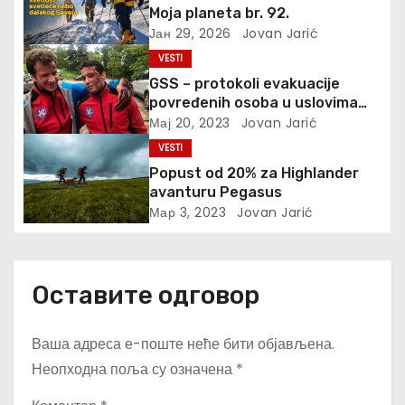
а
Moja planeta br. 92.
Јан 29, 2026
Jovan Jarić
н
VESTI
к
GSS – protokoli evakuacije
povređenih osoba u uslovima
а
prirodnih katastrofa
Мај 20, 2023
Jovan Jarić
VESTI
Popust od 20% za Highlander
avanturu Pegasus
Мар 3, 2023
Jovan Jarić
Оставите одговор
Ваша адреса е-поште неће бити објављена.
Неопходна поља су означена
*