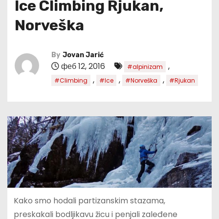
Ice Climbing Rjukan,
Norveška
By
Jovan Jarić
феб 12, 2016
,
#alpinizam
,
,
,
#Climbing
#Ice
#Norveška
#Rjukan
Kako smo hodali partizanskim stazama,
preskakali bodljikavu žicu i penjali zaleđene