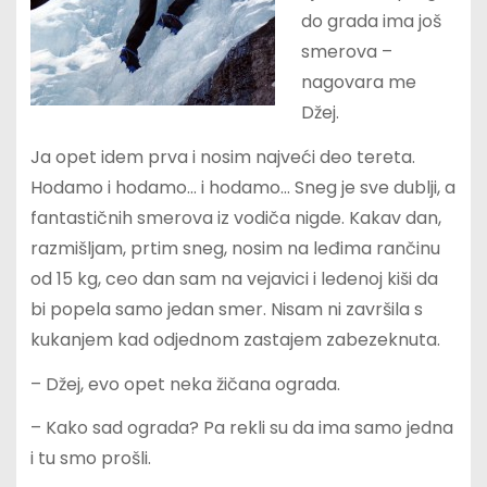
do grada ima još
smerova –
nagovara me
Džej.
Ja opet idem prva i nosim najveći deo tereta.
Hodamo i hodamo… i hodamo… Sneg je sve dublji, a
fantastičnih smerova iz vodiča nigde. Kakav dan,
razmišljam, prtim sneg, nosim na leđima rančinu
od 15 kg, ceo dan sam na vejavici i ledenoj kiši da
bi popela samo jedan smer. Nisam ni završila s
kukanjem kad odjednom zastajem zabezeknuta.
– Džej, evo opet neka žičana ograda.
– Kako sad ograda? Pa rekli su da ima samo jedna
i tu smo prošli.