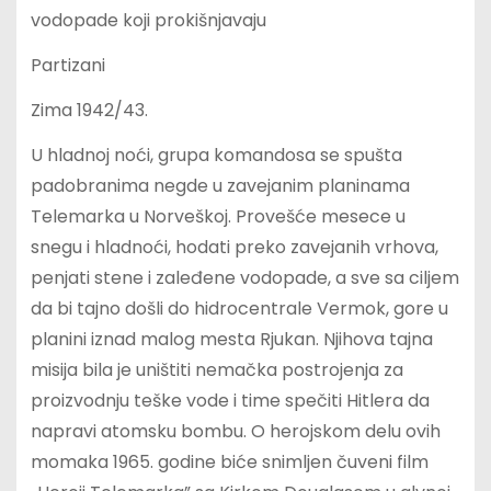
vodopade koji prokišnjavaju
Partizani
Zima 1942/43.
U hladnoj noći, grupa komandosa se spušta
padobranima negde u zavejanim planinama
Telemarka u Norveškoj. Provešće mesece u
snegu i hladnoći, hodati preko zavejanih vrhova,
penjati stene i zaleđene vodopade, a sve sa ciljem
da bi tajno došli do hidrocentrale Vermok, gore u
planini iznad malog mesta Rjukan. Njihova tajna
misija bila je uništiti nemačka postrojenja za
proizvodnju teške vode i time spečiti Hitlera da
napravi atomsku bombu. O herojskom delu ovih
momaka 1965. godine biće snimljen čuveni film