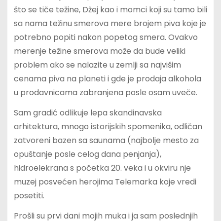
što se tiče težine, Džej kao i momci koji su tamo bili
sa nama težinu smerova mere brojem piva koje je
potrebno popiti nakon popetog smera. Ovakvo
merenje težine smerova može da bude veliki
problem ako se nalazite u zemlji sa najvišim
cenama piva na planeti i gde je prodaja alkohola
u prodavnicama zabranjena posle osam uveče.
Sam gradić odlikuje lepa skandinavska
arhitektura, mnogo istorijskih spomenika, odličan
zatvoreni bazen sa saunama (najbolje mesto za
opuštanje posle celog dana penjanja),
hidroelekrana s početka 20. veka i u okviru nje
muzej posvećen herojima Telemarka koje vredi
posetiti.
Prošli su prvi dani mojih muka i ja sam poslednjih