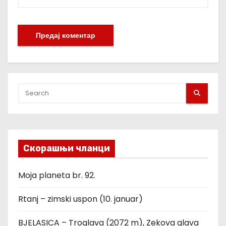
Скорашњи чланци
Moja planeta br. 92.
Rtanj – zimski uspon (10. januar)
BJELASICA – Troglava (2072 m), Zekova glava