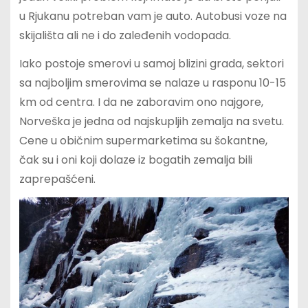
u Rjukanu potreban vam je auto. Autobusi voze na
skijališta ali ne i do zaleđenih vodopada.
Iako postoje smerovi u samoj blizini grada, sektori
sa najboljim smerovima se nalaze u rasponu 10-15
km od centra. I da ne zaboravim ono najgore,
Norveška je jedna od najskupljih zemalja na svetu.
Cene u običnim supermarketima su šokantne,
čak su i oni koji dolaze iz bogatih zemalja bili
zaprepašćeni.