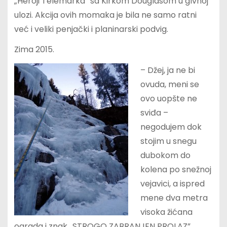
„Heroji Telemarka” sa Kirkom Douglasom u glvnoj
ulozi. Akcija ovih momaka je bila ne samo ratni
već i veliki penjački i planinarski podvig.
Zima 2015.
– Džej, ja ne bi
ovuda, meni se
ovo uopšte ne
sviđa –
negodujem dok
stojim u snegu
dubokom do
kolena po snežnoj
vejavici, a ispred
mene dva metra
visoka žićana
ograda i znak „STROGO ZABRANJEN PROLAZ”.