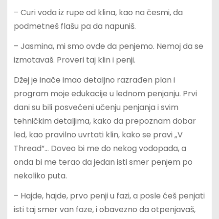
– Curi voda iz rupe od klina, kao na česmi, da
podmetneš flašu pa da napuniš.
– Jasmina, mi smo ovde da penjemo. Nemoj da se
izmotavaš. Proveri taj klin i penji.
Džej je inače imao detaljno razrađen plan i
program moje edukacije u lednom penjanju. Prvi
dani su bili posvećeni učenju penjanja i svim
tehničkim detaljima, kako da prepoznam dobar
led, kao pravilno uvrtati klin, kako se pravi „V
Thread”… Doveo bi me do nekog vodopada, a
onda bi me terao da jedan isti smer penjem po
nekoliko puta.
– Hajde, hajde, prvo penji u fazi, a posle ćeš penjati
isti taj smer van faze, i obavezno da otpenjavaš,