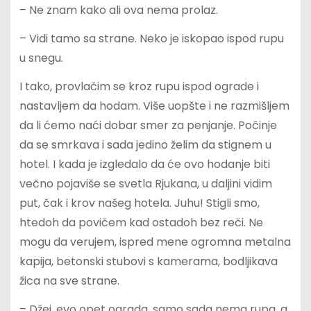
– Ne znam kako ali ova nema prolaz.
– Vidi tamo sa strane. Neko je iskopao ispod rupu
u snegu.
I tako, provlačim se kroz rupu ispod ograde i
nastavljem da hodam. Više uopšte i ne razmišljem
da li ćemo naći dobar smer za penjanje. Počinje
da se smrkava i sada jedino želim da stignem u
hotel. I kada je izgledalo da će ovo hodanje biti
večno pojaviše se svetla Rjukana, u daljini vidim
put, čak i krov našeg hotela. Juhu! Stigli smo,
htedoh da povičem kad ostadoh bez reči. Ne
mogu da verujem, ispred mene ogromna metalna
kapija, betonski stubovi s kamerama, bodljikava
žica na sve strane.
– Džej, evo opet ograda, samo sada nema rupa, a