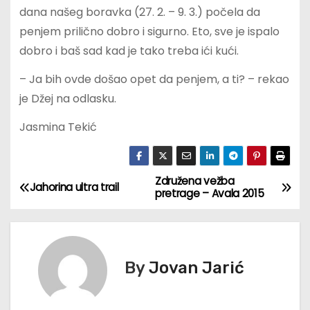
dana našeg boravka (27. 2. – 9. 3.) počela da
penjem prilično dobro i sigurno. Eto, sve je ispalo
dobro i baš sad kad je tako treba ići kući.
– Ja bih ovde došao opet da penjem, a ti? – rekao
je Džej na odlasku.
Jasmina Tekić
Združena vežba
К
Jahorina ultra trail
pretrage – Avala 2015
р
е
By
Jovan Jarić
т
а