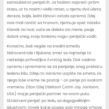
samoubistvo penjati ih. Ja hodam napred i prtim
stazu, uz to nosim i veliki ranac, u njemu dva užeta,
dereze, bajle, ledni klinovi i ostala oprema. Džej
nosi mali rančić sa hranom, njemu je opet nateko
članak na nozi, vuče se daleko iza mene, psuje
dubok sneg, svoju bolesnu nogu i penjački vodič.
Konačno, baš negde na sredini između
hidrocentrale i Rjukana, smer sa najmanje tri
rastežaja prihvatljivo čvrstog leda. Dok vadimo
opremu i spremamo se za penjanje, sneg prelazi u
ledenu kišu. Džeju to naravno uopšte ne smeta, za
njega loše vreme ne postoji – on penje po svakom
vremenu. Džon Džej Džekson (John Jay Jackson,
USA) moj je penjački partner na ovom putu.
Strastveni penjač po ledu, sa dugogodišnjim
iskustvom, čovek koji je popeo solo mnoge vrhove