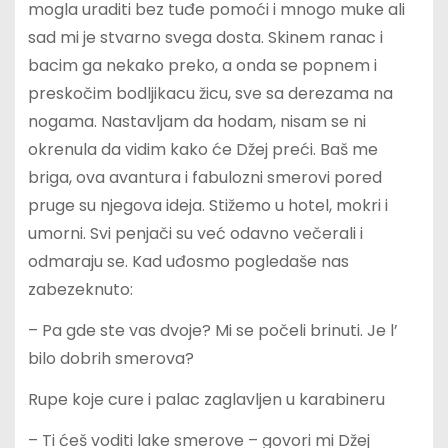
mogla uraditi bez tuđe pomoći i mnogo muke ali
sad mi je stvarno svega dosta. Skinem ranac i
bacim ga nekako preko, a onda se popnem i
preskočim bodljikacu žicu, sve sa derezama na
nogama. Nastavljam da hodam, nisam se ni
okrenula da vidim kako će Džej preći. Baš me
briga, ova avantura i fabulozni smerovi pored
pruge su njegova ideja. Stižemo u hotel, mokri i
umorni. Svi penjači su već odavno večerali i
odmaraju se. Kad uđosmo pogledaše nas
zabezeknuto:
– Pa gde ste vas dvoje? Mi se počeli brinuti. Je l’
bilo dobrih smerova?
Rupe koje cure i palac zaglavljen u karabineru
– Ti ćeš voditi lake smerove – govori mi Džej