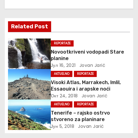
њ
е
Related Post
ч
REPORTAŽE
л
Novootkriveni vodopadi Stare
planine
а
Јул 16, 2021
Jovan Jarić
н
AKTUELNO
REPORTAŽE
Visoki Atlas, Marrakech, Imlil,
к
Essaouira i arapske noći
Окт 24, 2018
Jovan Jarić
а
AKTUELNO
REPORTAŽE
Tenerife – rajsko ostrvo
stvoreno za planinare
Јун 5, 2018
Jovan Jarić