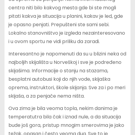
centra niti bilo kakvog mesta gde bi ste mogli
pitati kakva je situacija u planini, kakav je led, gde
je opasno penjati. Prepušteni ste sami sebi.
Lokalno stanovništvo je izgleda nezainteresovano
i u ovom sportu ne vidi priliku da zaradi.
Interesantno je napomenuti da su u blizini neka od
najboljih skijališta u Norveškoj i sve je podređeno
skijašima. Informacije o stanju na stazama,
besplatni autobusi koji do njih vode, skijaška
oprema, instruktori, škole skijanja. Sve za i po meri
skijaša, a za penjače nema ništa.
Ova zima je bila veoma topla, nekim danima je
temperatutra bila čak i iznad nule, a da situacija
bude još gora, pristup mnogim smerovima je jako
težak, opasan i često veoma dug. Sve to je