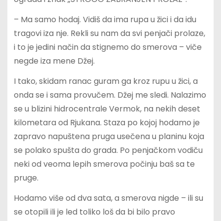
– Ma samo hodaj. Vidiš da ima rupa u žici i da idu
tragovi iza nje. Rekli su nam da svi penjači prolaze,
i to je jedini način da stignemo do smerova – viče
negde iza mene Džej.
I tako, skidam ranac guram ga kroz rupu u žici, a
onda se i sama provučem. Džej me sledi. Nalazimo
se u blizini hidrocentrale Vermok, na nekih deset
kilometara od Rjukana. Staza po kojoj hodamo je
zapravo napuštena pruga usečena u planinu koja
se polako spušta do grada. Po penjačkom vodiču
neki od veoma lepih smerova počinju baš sa te
pruge.
Hodamo više od dva sata, a smerova nigde – ili su
se otopili ili je led toliko loš da bi bilo pravo