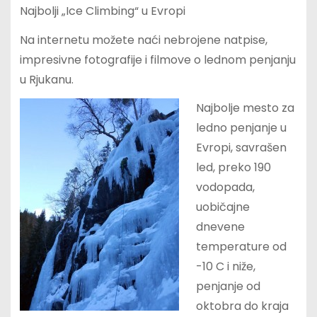
Najbolji „Ice Climbing“ u Evropi
Na internetu možete naći nebrojene natpise,
impresivne fotografije i filmove o lednom penjanju
u Rjukanu.
Najbolje mesto za
ledno penjanje u
Evropi, savrašen
led, preko 190
vodopada,
uobičajne
dnevene
temperature od
-10 C i niže,
penjanje od
oktobra do kraja