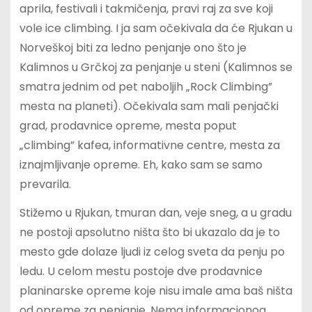
aprila, festivali i takmičenja, pravi raj za sve koji
vole ice climbing. I ja sam očekivala da će Rjukan u
Norveškoj biti za ledno penjanje ono što je
Kalimnos u Grčkoj za penjanje u steni (Kalimnos se
smatra jednim od pet naboljih „Rock Climbing”
mesta na planeti). Očekivala sam mali penjački
grad, prodavnice opreme, mesta poput
„climbing” kafea, informativne centre, mesta za
iznajmljivanje opreme. Eh, kako sam se samo
prevarila.
Stižemo u Rjukan, tmuran dan, veje sneg, a u gradu
ne postoji apsolutno ništa što bi ukazalo da je to
mesto gde dolaze ljudi iz celog sveta da penju po
ledu. U celom mestu postoje dve prodavnice
planinarske opreme koje nisu imale ama baš ništa
od opreme za penjanje. Nema informacionog