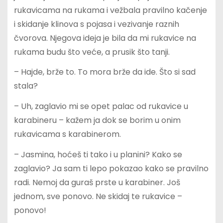
rukavicama na rukama i vežbala pravilno kačenje
i skidanje klinova s pojasa i vezivanje raznih
čvorova. Njegova ideja je bila da mi rukavice na
rukama budu što veće, a prusik što tanji.
– Hajde, brže to. To mora brže da ide. Što si sad
stala?
– Uh, zaglavio mi se opet palac od rukavice u
karabineru – kažem ja dok se borim u onim
rukavicama s karabinerom.
– Jasmina, hoćeš ti tako i u planini? Kako se
zaglavio? Ja sam ti lepo pokazao kako se pravilno
radi. Nemoj da guraš prste u karabiner. Još
jednom, sve ponovo. Ne skidaj te rukavice –
ponovo!