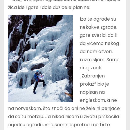
žica ide i gore i dole duž cele planine.
Iza te ograde su
nekakve zgrade,
gore svetla, da li
da vičemo nekog
da nam otvori,
razmišljam. Samo
onaj znak
„Zabranjen
prolaz” bio je
napisan na
engleskom, a ne
na norveškom, što znači da oni ne žele ni penjače
da se tu motaju. Ja nikad nisam u životu prskočila
ni jednu ogradu, vrlo sam nespretna i ne bi to