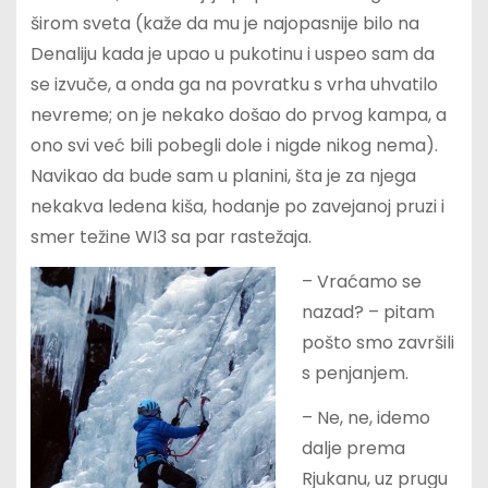
širom sveta (kaže da mu je najopasnije bilo na
Denaliju kada je upao u pukotinu i uspeo sam da
se izvuče, a onda ga na povratku s vrha uhvatilo
nevreme; on je nekako došao do prvog kampa, a
ono svi već bili pobegli dole i nigde nikog nema).
Navikao da bude sam u planini, šta je za njega
nekakva ledena kiša, hodanje po zavejanoj pruzi i
smer težine WI3 sa par rastežaja.
– Vraćamo se
nazad? – pitam
pošto smo završili
s penjanjem.
– Ne, ne, idemo
dalje prema
Rjukanu, uz prugu