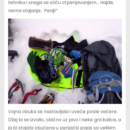
tehnika i snaga se stiču otpenjavanjem… Hajde,
nema stajanja… Penji!”
Vojna obuka se nastavljala i uveče posle večere.
Džej bi se izvalio, obično uz pivo i neke grickalice, a
ja bi stajala obučena u penjački pojas sa velikim