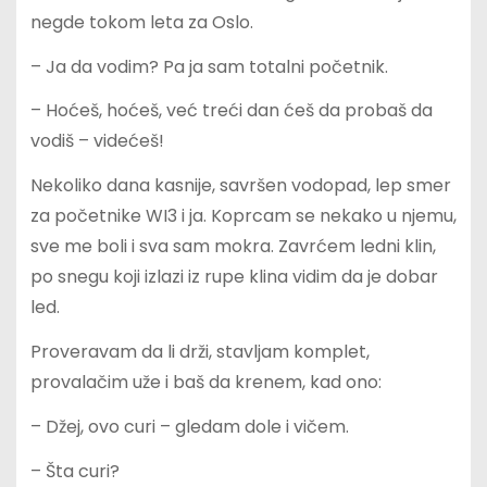
negde tokom leta za Oslo.
– Ja da vodim? Pa ja sam totalni početnik.
– Hoćeš, hoćeš, već treći dan ćeš da probaš da
vodiš – videćeš!
Nekoliko dana kasnije, savršen vodopad, lep smer
za početnike WI3 i ja. Koprcam se nekako u njemu,
sve me boli i sva sam mokra. Zavrćem ledni klin,
po snegu koji izlazi iz rupe klina vidim da je dobar
led.
Proveravam da li drži, stavljam komplet,
provalačim uže i baš da krenem, kad ono:
– Džej, ovo curi – gledam dole i vičem.
– Šta curi?