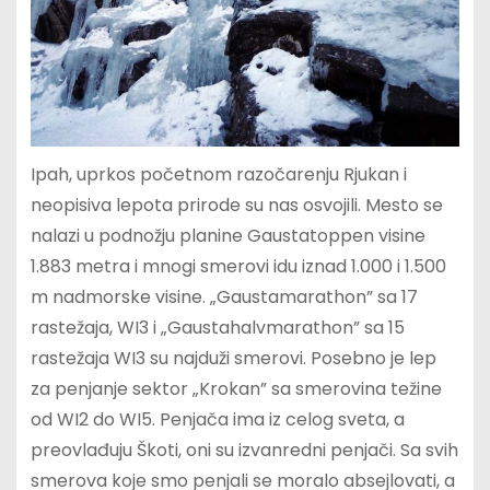
Ipah, uprkos početnom razočarenju Rjukan i
neopisiva lepota prirode su nas osvojili. Mesto se
nalazi u podnožju planine Gaustatoppen visine
1.883 metra i mnogi smerovi idu iznad 1.000 i 1.500
m nadmorske visine. „Gaustamarathon” sa 17
rastežaja, WI3 i „Gaustahalvmarathon” sa 15
rastežaja WI3 su najduži smerovi. Posebno je lep
za penjanje sektor „Krokan” sa smerovina težine
od WI2 do WI5. Penjača ima iz celog sveta, a
preovlađuju Škoti, oni su izvanredni penjači. Sa svih
smerova koje smo penjali se moralo absejlovati, a